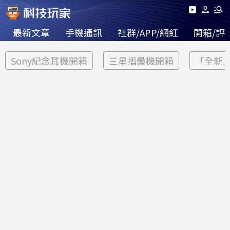
最新文章
手機通訊
社群/APP/網紅
開箱/評
Sony紀念耳機開箱
三星摺疊機開箱
「全新