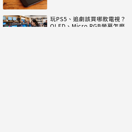
玩PS5、追劇該買哪款電視？
OLED、Micro RGB螢幕怎麼
選 核心優缺點一次看
洗烘分開還是合一好？過來人
曝「盲目跟風會後悔」 小家庭
就選它
NCC沒委員「滅團」危機影響
民眾什麼？他買相機大卡關 3
狀態一同受害
當心鋰電池發熱…七款暖手蛋
型號有起火風險 標準局要求召