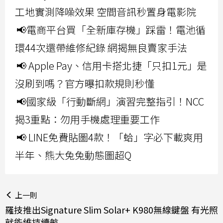
工地實測降噪效果 空間音訊秒置身電影院
📢電商平台買「全新庫存機」踩雷！電池循
環44次還帶維修紀錄 網揭無良賣家手法
📢 Apple Pay、信用卡搭北捷「只扣1元」是
沒刷到嗎？官方曝扣款規則秒懂
📢國家級「行動斷網」演習完整指引！NCC
揭3重點：勿用手機處理重要工作
📢 LINE免費貼圖4款！「蛤」字必下載爽用
半年、熊大兔兔動態圖超Q
上一則
羅技推出Signature Slim Solar+ K980無線鍵盤 有光照
就能維持續航