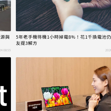
資源與
5年老手機待機1小時掉電8%！花1千換電池仍
友提3解方
24 08:55
202