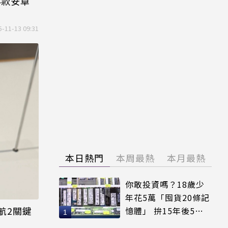
4款安卓
5-11-13 09:31
本日熱門
本周最熱
本月最熱
你敢投資嗎？18歲少
年花5萬「囤貨20條記
續航2關鍵
憶體」 拚15年後5倍
賣出