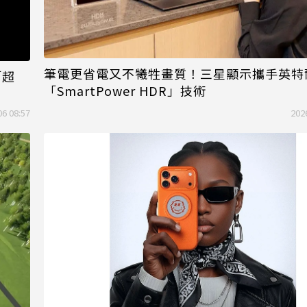
筆電更省電又不犧牲畫質！三星顯示攜手英特
「超
「SmartPower HDR」技術
06 08:57
202