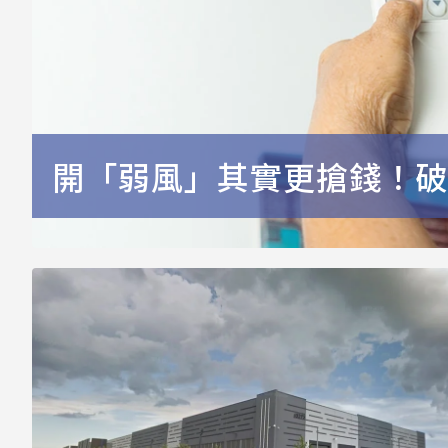
開「弱風」其實更搶錢！破