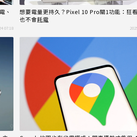
買電、
想要電量更持久？Pixel 10 Pro關1功能：
也不會
耗電
24 07:18
202