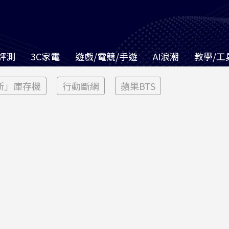
評測
3C家電
遊戲/電競/手遊
AI浪潮
教學/工
新」庫存機
行動斷網
蘋果BTS