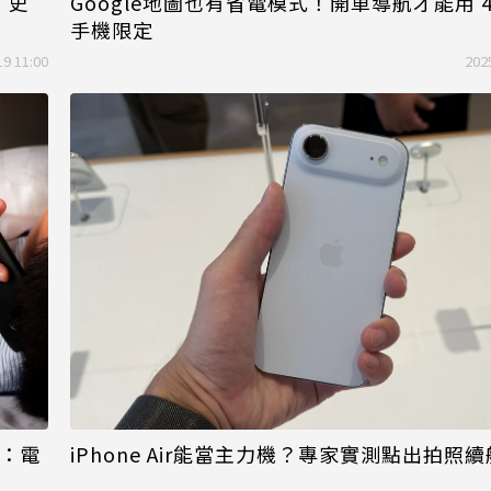
Google地圖也有省電模式！開車導航才能用 
！史
手機限定
19 11:00
202
媒：電
iPhone Air能當主力機？專家實測點出拍照