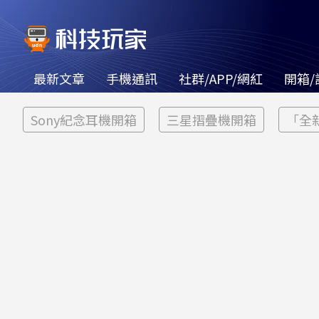
最新文章
手機通訊
社群/APP/網紅
開箱/
Sony紀念耳機開箱
三星摺疊機開箱
「全