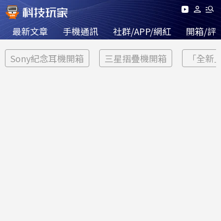
最新文章
手機通訊
社群/APP/網紅
開箱/評
Sony紀念耳機開箱
三星摺疊機開箱
「全新