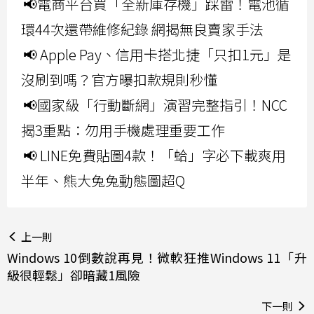
📢電商平台買「全新庫存機」踩雷！電池循
環44次還帶維修紀錄 網揭無良賣家手法
📢 Apple Pay、信用卡搭北捷「只扣1元」是
沒刷到嗎？官方曝扣款規則秒懂
📢國家級「行動斷網」演習完整指引！NCC
揭3重點：勿用手機處理重要工作
📢 LINE免費貼圖4款！「蛤」字必下載爽用
半年、熊大兔兔動態圖超Q
上一則
Windows 10倒數說再見！微軟狂推Windows 11「升
級很輕鬆」卻暗藏1風險
下一則