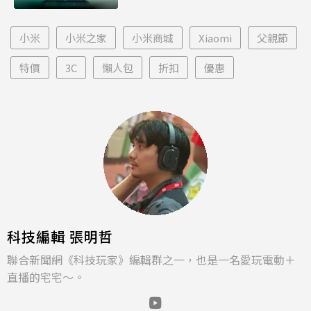
小米
小米之家
小米商城
Xiaomi
父親節
特價
3C
懶人包
折扣
優惠
科技編輯 張明哲
聯合新聞網《科技玩家》編輯群之一，也是一名愛玩電動＋
直播的宅宅～。