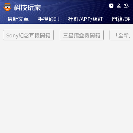
最新文章
手機通訊
社群/APP/網紅
開箱/評
Sony紀念耳機開箱
三星摺疊機開箱
「全新