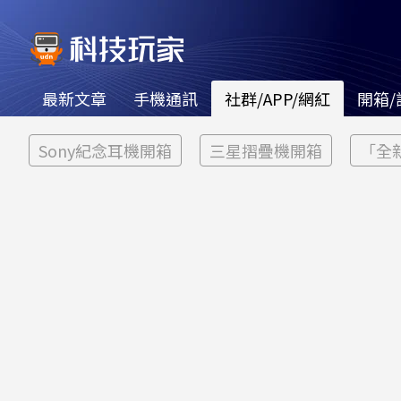
最新文章
手機通訊
社群/APP/網紅
開箱/
Sony紀念耳機開箱
三星摺疊機開箱
「全