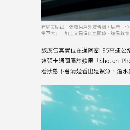
有網友貼出一張蘋果戶外廣告照，展示一位
常巨大」，加上又是偏肉色關係，遠看就像
該廣告其實位在邁阿密I-95高速
這張卡通圖屬於蘋果「Shot on iP
看狀態下會清楚看出是鯊魚、潛水