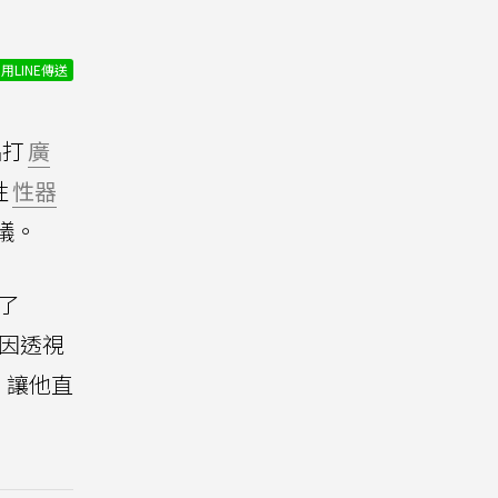
用LINE傳送
品打
廣
性
性器
議。
了
因透視
，讓他直