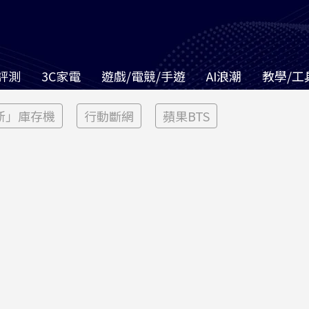
評測
3C家電
遊戲/電競/手遊
AI浪潮
教學/工
新」庫存機
行動斷網
蘋果BTS