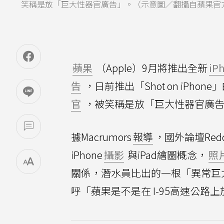
笑稱是放「巨大性器官廣告」。（示意圖／翻攝自蘋果官方Y
蘋果
（Apple）9月將推出全新
iP
告
，日前推出「Shot on iP
官
，被笑稱是放「巨大性器官廣告
據Macrumors
報導
，國外論壇Red
iPhone
攝影
與iPad繪圖概念，
照
關係，潛水員比出的一根「異常巨
呼「蘋果是不是在 I-95高速公