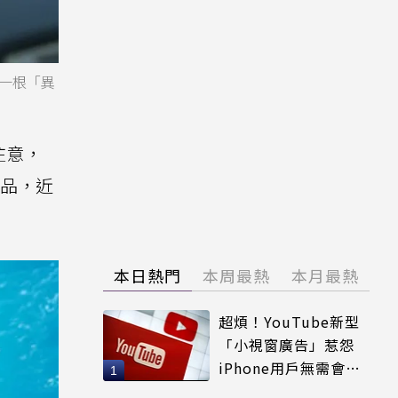
一根「異
注意，
的作品，近
本日熱門
本周最熱
本月最熱
超煩！YouTube新型
「小視窗廣告」惹怨
iPhone用戶無需會員
輕鬆解決