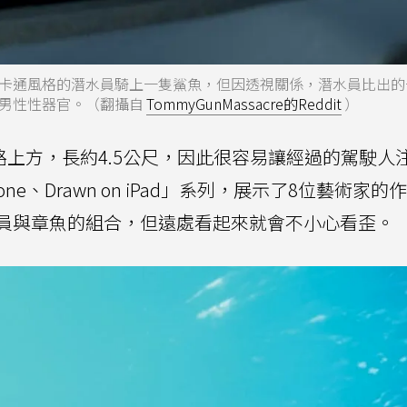
卡通風格的潛水員騎上一隻鯊魚，但因透視關係，潛水員比出的
男性性器官。（翻攝自
TommyGunMassacre的Reddit
）
公路上方，長約4.5公尺，因此很容易讓經過的駕駛人
hone、Drawn on iPad」系列，展示了8位藝術家
員與章魚的組合，但遠處看起來就會不小心看歪。