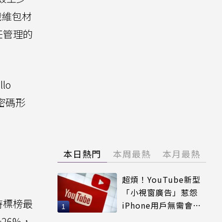
纖維包材
任管理的
lo
無密碼形
本日熱門
本周最熱
本月最熱
超煩！YouTube新型
「小視窗廣告」惹怨
，同時標榜最
iPhone用戶無需會員
輕鬆解決
26%，