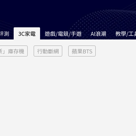
評測
3C家電
遊戲/電競/手遊
AI浪潮
教學/工
新」庫存機
行動斷網
蘋果BTS