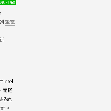
用LINE傳送
合
系列
筆電
全新
ntel
選擇，而搭
7規格處
設計。