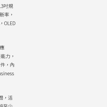
13吋規
更新率，
，OLED
組應
線連接能力，
護配件，內
siness
時間，活
外殼至少