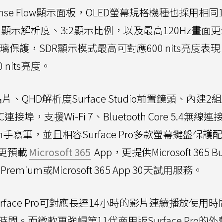
ense Flow顯示面板，OLED螢幕規格機種也採用相同
7 PPI)顯示解析度、3:2顯示比例，以及最高120Hz畫面
強化玻璃保護，SDR顯示模式最高可對應600 nits亮度表現
nits亮度。
、QHD解析度Surface Studio前置鏡頭、內建2
-C連接埠，支援Wi-Fi 7、Bluetooth Core 5.4無
 Pen手寫筆，並且相容Surface Pro多款螢幕鍵盤保
，更預載
Microsoft 365
App，更提供Microsoft 365 Bu
ess Premium或Microsoft 365 App 30天試用服務。
face Pro可對應長達14小時的影片連續播放使用
。而微軟更強調第11代商用版Surface Pro的