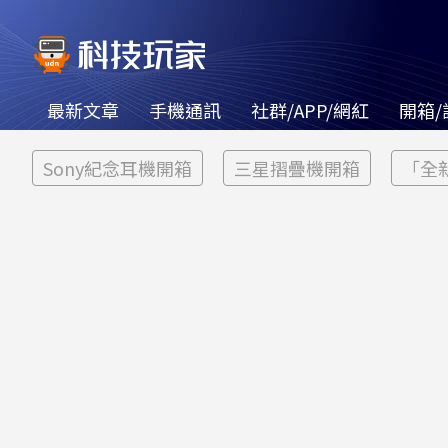
最新文章
手機通訊
社群/APP/網紅
開箱/
Sony紀念耳機開箱
三星摺疊機開箱
「全