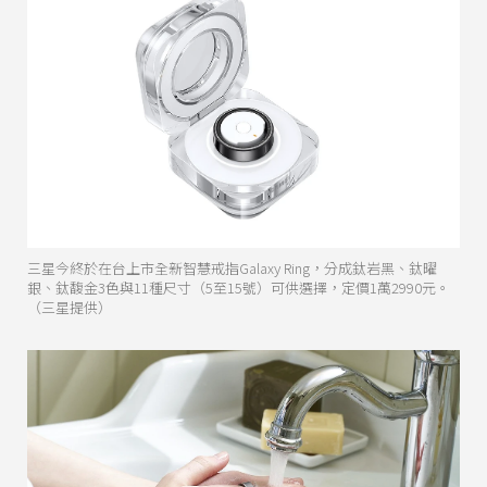
三星今終於在台上市全新智慧戒指Galaxy Ring，分成鈦岩黑、鈦曜
銀、鈦馥金3色與11種尺寸（5至15號）可供選擇，定價1萬2990元。
（三星提供）