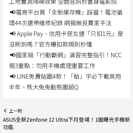
工地實測降噪效果 空間音訊秒置身電影院
📢電商平台買「全新庫存機」踩雷！電池循
環44次還帶維修紀錄 網揭無良賣家手法
📢 Apple Pay、信用卡搭北捷「只扣1元」是
沒刷到嗎？官方曝扣款規則秒懂
📢國家級「行動斷網」演習完整指引！NCC
揭3重點：勿用手機處理重要工作
📢 LINE免費貼圖4款！「蛤」字必下載爽用
半年、熊大兔兔動態圖超Q
上一則
ASUS全新Zenfone 12 Ultra下月登場！1圖曝光手機新
功能