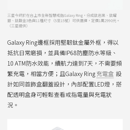
三星今終於在台上市全新智慧戒指Galaxy Ring，分成鈦岩黑、鈦曜
銀、鈦馥金3色與11種尺寸（5至15號）可供選擇，定價1萬2990元。
（三星提供）
Galaxy Ring邊框採用堅韌鈦金屬外框，得以
抵抗日常磨損，並具備IP68防塵防水等級、
10 ATM防水效能，續航力達到7天，不需要頻
繁充電，相當方便；且Galaxy Ring
充電盒
設
計如同首飾盒翻蓋設計，內部配置LED燈，搭
配透明盒身可輕鬆查看戒指電量與充電狀
況。