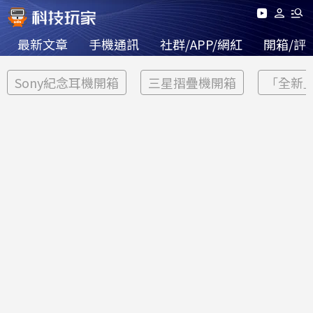
最新文章
手機通訊
社群/APP/網紅
開箱/評
Sony紀念耳機開箱
三星摺疊機開箱
「全新