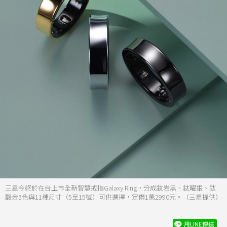
三星今終於在台上市全新智慧戒指Galaxy Ring，分成鈦岩黑、鈦曜銀、鈦
馥金3色與11種尺寸（5至15號）可供選擇，定價1萬2990元。（三星提供）
用LINE傳送