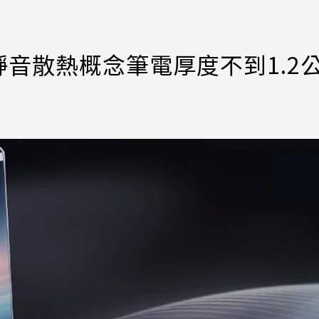
風扇＋靜音散熱概念筆電厚度不到1.2