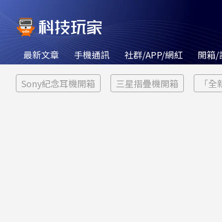
最新文章
手機通訊
社群/APP/網紅
開箱/
Sony紀念耳機開箱
三星摺疊機開箱
「全