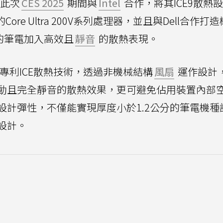
在此次
CES 2025
期間與
Intel
合作，將其ICE9散熱
」的Core Ultra 200V系列處理器，並且與Dell合作打
的筆電加入高效且
靜音
的散熱表現。
a旗下專利ICE散熱技術，透過非機械結構
風扇
運作設計
動且完全靜音的散熱效果，更可避免佔用裝置內部
設計彈性，不僅能實現厚度小於1.2公分的筆電機種
設計。