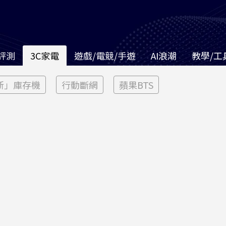
評測
3C家電
遊戲/電競/手遊
AI浪潮
教學/工
新」庫存機
行動斷網
蘋果BTS