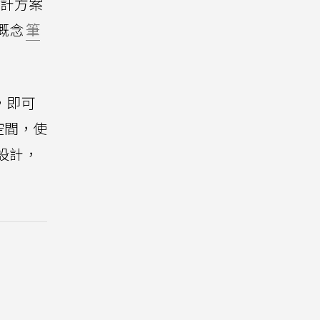
設計方案
造概念
筆
，即可
空間，使
設計，