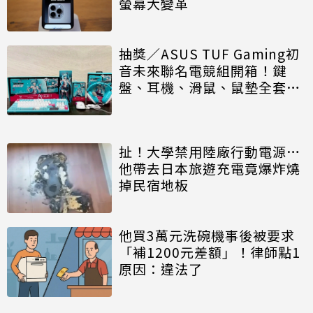
螢幕大變革
抽獎／ASUS TUF Gaming初
音未來聯名電競組開箱！鍵
盤、耳機、滑鼠、鼠墊全套香
翻
扯！大學禁用陸廠行動電源…
他帶去日本旅遊充電竟爆炸燒
掉民宿地板
他買3萬元洗碗機事後被要求
「補1200元差額」！律師點1
原因：違法了