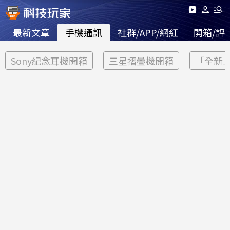
最新文章
手機通訊
社群/APP/網紅
開箱/評
Sony紀念耳機開箱
三星摺疊機開箱
「全新