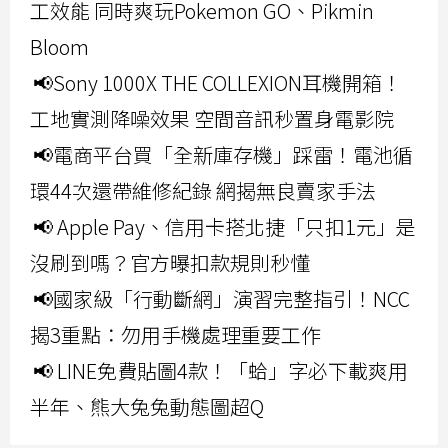
工效能 同時爽玩Pokemon GO、Pikmin
Bloom
📢Sony 1000X THE COLLEXION耳機開箱！
工地實測降噪效果 空間音訊秒置身電影院
📢電商平台買「全新庫存機」踩雷！電池循
環44次還帶維修紀錄 網揭無良賣家手法
📢 Apple Pay、信用卡搭北捷「只扣1元」是
沒刷到嗎？官方曝扣款規則秒懂
📢國家級「行動斷網」演習完整指引！NCC
揭3重點：勿用手機處理重要工作
📢 LINE免費貼圖4款！「蛤」字必下載爽用
半年、熊大兔兔動態圖超Q