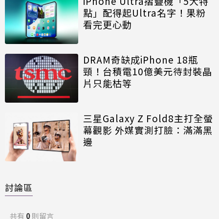
iPhone Ultra摺疊機「5大特
點」配得起Ultra名字！果粉
看完更心動
DRAM奇缺成iPhone 18瓶
頸！台積電10億美元待封裝晶
片只能枯等
三星Galaxy Z Fold8主打全螢
幕觀影 外媒實測打臉：滿滿黑
邊
討論區
共有
0
則留言