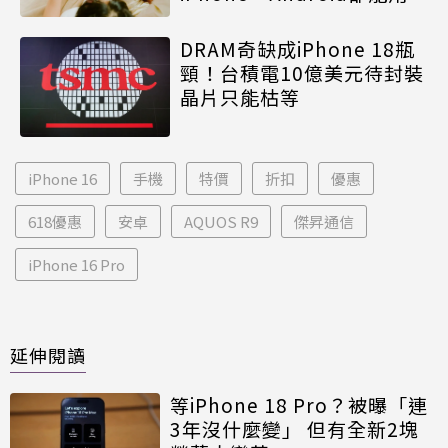
DRAM奇缺成iPhone 18瓶
頸！台積電10億美元待封裝
晶片只能枯等
iPhone 16
手機
特價
折扣
優惠
618優惠
安卓
AQUOS R9
傑昇通信
iPhone 16 Pro
延伸閱讀
等iPhone 18 Pro？被曝「連
3年沒什麼變」 但有全新2塊