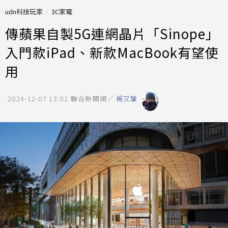
udn科技玩家
3C家電
傳蘋果自製5G連網晶片「Sinope」
入門款iPad、新款MacBook有望使
用
2024-12-07 13:02
聯合新聞網／
楊又肇