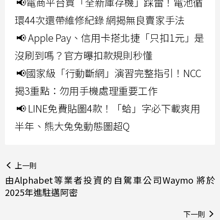
📢電商平台買「全新庫存機」踩雷！電池循
環44次還帶維修紀錄 網揭無良賣家手法
📢 Apple Pay、信用卡搭北捷「只扣1元」是
沒刷到嗎？官方曝扣款規則秒懂
📢國家級「行動斷網」演習完整指引！NCC
揭3重點：勿用手機處理重要工作
📢 LINE免費貼圖4款！「蛤」字必下載爽用
半年、熊大兔兔動態圖超Q
上一則
由Alphabet等業者投資的自駕車公司Waymo 將於
2025年進駐邁阿密
下一則