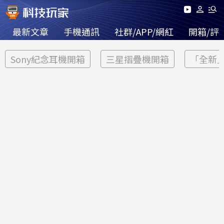
最新文章
手機通訊
社群/APP/網紅
開箱/評
Sony紀念耳機開箱
三星摺疊機開箱
「全新