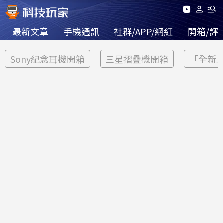
最新文章
手機通訊
社群/APP/網紅
開箱/評
Sony紀念耳機開箱
三星摺疊機開箱
「全新