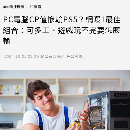
udn科技玩家
3C家電
PC電腦CP值慘輸PS5？網曝1最佳
組合：可多工、遊戲玩不完要怎麼
輸
2024-10-05 08:30
聯合新聞網／ 綜合報導