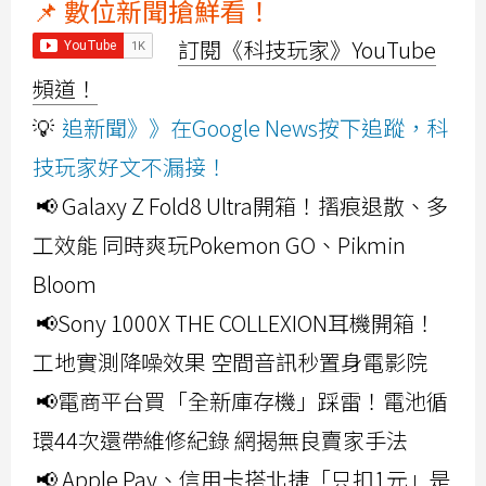
📌 數位新聞搶鮮看！
訂閱《科技玩家》YouTube
頻道！
💡
追新聞》》在Google News按下追蹤，科
技玩家好文不漏接！
📢 Galaxy Z Fold8 Ultra開箱！摺痕退散、多
工效能 同時爽玩Pokemon GO、Pikmin
Bloom
📢Sony 1000X THE COLLEXION耳機開箱！
工地實測降噪效果 空間音訊秒置身電影院
📢電商平台買「全新庫存機」踩雷！電池循
環44次還帶維修紀錄 網揭無良賣家手法
📢 Apple Pay、信用卡搭北捷「只扣1元」是