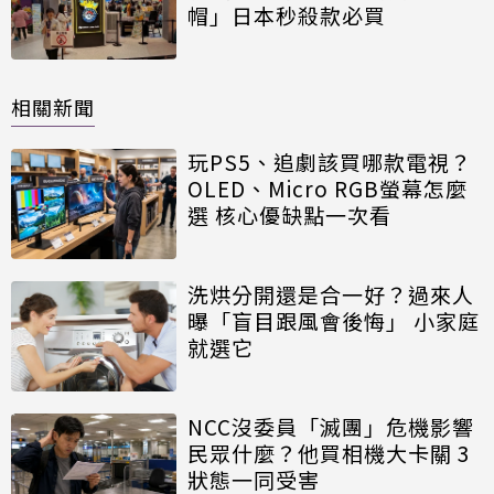
帽」日本秒殺款必買
相關新聞
玩PS5、追劇該買哪款電視？
OLED、Micro RGB螢幕怎麼
選 核心優缺點一次看
洗烘分開還是合一好？過來人
曝「盲目跟風會後悔」 小家庭
就選它
NCC沒委員「滅團」危機影響
民眾什麼？他買相機大卡關 3
狀態一同受害