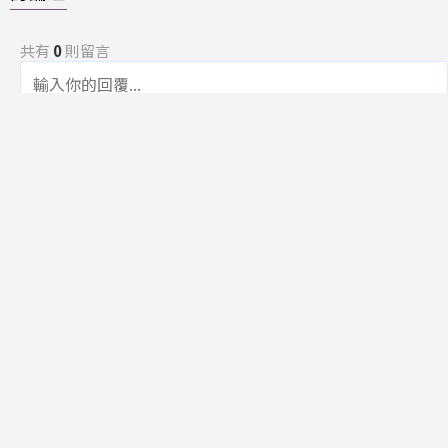
共有
0
則留言
規範
回覆
還沒有留言，成為第一個發言的人吧！