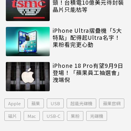
頸！台積電10億美元待封裝
晶片只能枯等
iPhone Ultra摺疊機「5大
特點」配得起Ultra名字！
果粉看完更心動
iPhone 18 Pro有望9月9日
登場！「蘋果員工抽選會」
洩端倪
Apple
蘋果
USB
超能光碟機
蘋果官網
磁片
Mac
USB-C
果粉
光碟機