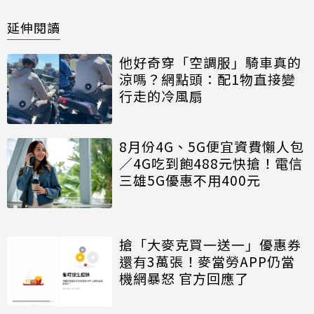
延伸閱讀
他好奇穿「空調服」騎車真的
涼嗎？網點頭：配1物直接變
行走的冷風扇
8月份4G、5G便宜資費懶人包
／4G吃到飽488元快搶！電信
三雄5G優惠不用400元
搶「大麥克買一送一」優惠券
還有3萬張！麥當勞APP仍當
機網暴怒 官方回應了