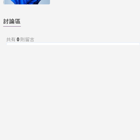
討論區
共有
0
則留言
規範
回覆
還沒有留言，成為第一個發言的人吧！