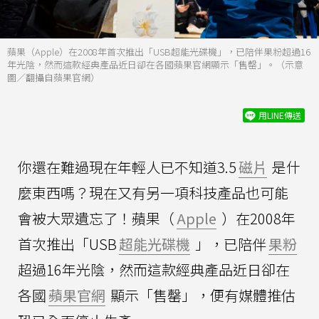
蘋果（Apple）在2008年首次推出「USB超能光碟機」，已陪伴果粉超過16
年光陰，然而這款經典產品近日卻在各國蘋果官網顯示「售罄」。（示意
圖／翻攝自蘋果官網）
用LINE傳送
你還在難過現在年輕人已不知道3.5
磁片
是什
麼東西嗎？現在又有另一項科技產品也可能
會被大眾遺忘了！蘋果（
Apple
）在2008年
首次推出「USB
超能光碟機
」，已陪伴
果粉
超過16年光陰，然而這款經典產品近日卻在
各國
蘋果官網
顯示「售罄」，便有媒體推估