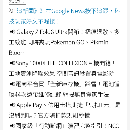
頻道！
💡
追新聞》》在Google News按下追蹤，科
技玩家好文不漏接！
📢 Galaxy Z Fold8 Ultra開箱！摺痕退散、多
工效能 同時爽玩Pokemon GO、Pikmin
Bloom
📢Sony 1000X THE COLLEXION耳機開箱！
工地實測降噪效果 空間音訊秒置身電影院
📢電商平台買「全新庫存機」踩雷！電池循
環44次還帶維修紀錄 網揭無良賣家手法
📢 Apple Pay、信用卡搭北捷「只扣1元」是
沒刷到嗎？官方曝扣款規則秒懂
📢國家級「行動斷網」演習完整指引！NCC