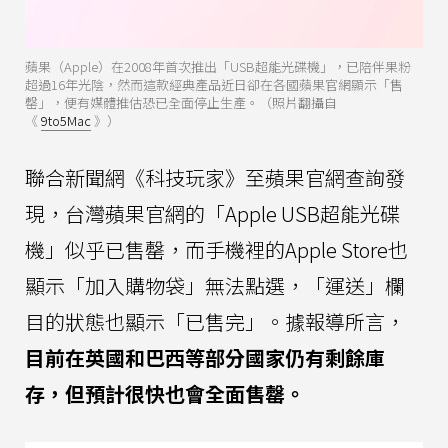
蘋果（Apple）在2008年首次推出「USB超能光碟機」，已陪伴果粉
超過16年光陰，然而這款經典產品近日卻在各國蘋果官網顯示「售
罄」，便有媒體推估恐已全面停止生產。（照片翻攝自
《
9to5Mac
》）
聯合新聞網《科技玩家》至蘋果官網查詢發
現，台灣蘋果官網的「Apple USB超能光碟
機」似乎已售罄，而手機裡的Apple Store也
顯示「加入購物袋」無法點選，「運送」欄
目的狀態也顯示「已售完」。據報導所言，
目前在英國和巴西等部分國家仍有剩餘庫
存，但預計很快也會全面售罄。