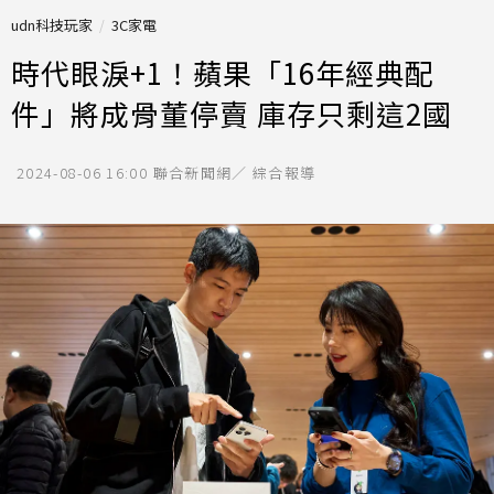
udn科技玩家
3C家電
時代眼淚+1！蘋果「16年經典配
件」將成骨董停賣 庫存只剩這2國
2024-08-06 16:00
聯合新聞網／ 綜合報導