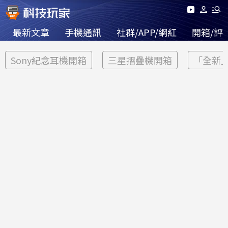
最新文章
手機通訊
社群/APP/網紅
開箱/評
Sony紀念耳機開箱
三星摺疊機開箱
「全新