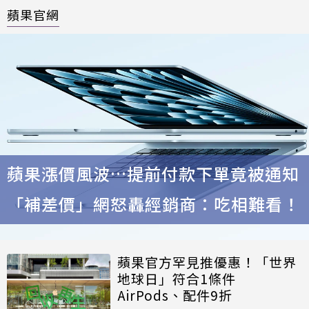
蘋果官網
蘋果漲價風波…提前付款下單竟被通知
「補差價」網怒轟經銷商：吃相難看！
蘋果官方罕見推優惠！「世界
地球日」符合1條件
AirPods、配件9折