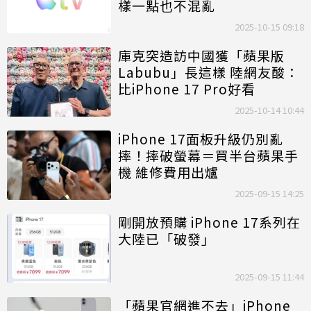
樣一點也不混亂
2025-10-15 09:18
庫克突造訪中國獲「蘋果版
Labubu」長這樣 陸網友酸：
比iPhone 17 Pro好看
2025-10-14 10:44
iPhone 17面板升級仍別亂
摔！摔破螢幕＝買半台蘋果手
機 維修費用出爐
2025-09-15 14:25
剛開放預購 iPhone 17系列在
大陸已「破發」
2025-09-15 11:44
「
蘋果官網
進不去」iPhone