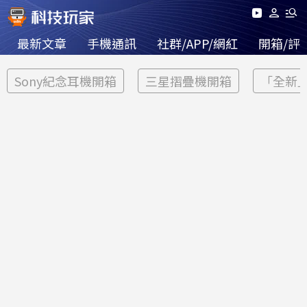
最新文章
手機通訊
社群/APP/網紅
開箱/評
Sony紀念耳機開箱
三星摺疊機開箱
「全新