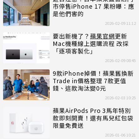
市停售iPhone 17 果粉曝：應
是他們害的
2026-02-09 11:12
要出新機了？
蘋果官網
更新
Mac機種線上選購流程 改採
「逐項客製化」
2026-02-09 08:45
9款iPhone掉價！蘋果舊換新
Trade in價格整理 7款更值
錢、這款淘汰變0元
2026-02-03 10:25
蘋果AirPods Pro 3馬年特別
款即刻開賣！還有馬兒紅包袋
限量免費送
2026-01-06 10:21