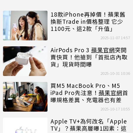
18款iPhone再掉價！蘋果舊
換新Trade in價格整理 它少
1100元、這2款「升值」
2025-11-07 14:57
AirPods Pro 3
蘋果官網
突開
賣快買！他搶到「首批店內取
貨」現貨時間曝
2025-10-31 10:36
買M5 MacBook Pro、M5
iPad Pro先注意！
蘋果官網
首
曝規格差異、充電器也有差
2025-10-17 10:55
Apple TV+為何改名「Apple
TV」？蘋果高層曝1因素：這