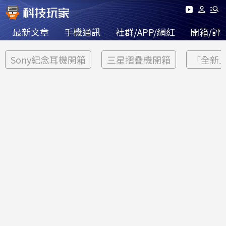
最新文章
手機通訊
社群/APP/網紅
開箱/評
Sony紀念耳機開箱
三星摺疊機開箱
「全新