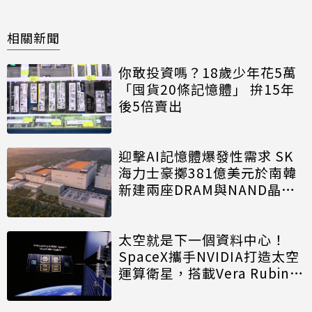
相關新聞
你敢投資嗎？18歲少年花5萬
「囤貨20條記憶體」 拚15年
後5倍賣出
迎擊AI記憶體爆發性需求 SK
海力士豪擲381億美元於南韓
新建兩座DRAM與NAND晶圓
廠
太空就是下一個資料中心！
SpaceX攜手NVIDIA打造太空
運算衛星，搭載Vera Rubin運
算模組