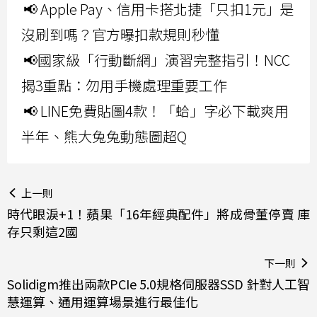
📢 Apple Pay、信用卡搭北捷「只扣1元」是
沒刷到嗎？官方曝扣款規則秒懂
📢國家級「行動斷網」演習完整指引！NCC
揭3重點：勿用手機處理重要工作
📢 LINE免費貼圖4款！「蛤」字必下載爽用
半年、熊大兔兔動態圖超Q
上一則
時代眼淚+1！蘋果「16年經典配件」將成骨董停賣 庫
存只剩這2國
下一則
Solidigm推出兩款PCIe 5.0規格伺服器SSD 針對人工智
慧運算、通用運算場景進行最佳化