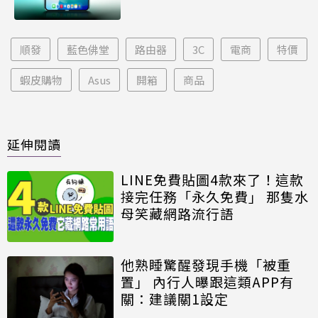
順發
藍色佛堂
路由器
3C
電商
特價
蝦皮購物
Asus
開箱
商品
延伸閱讀
LINE免費貼圖4款來了！這款
接完任務「永久免費」 那隻水
母笑藏網路流行語
他熟睡驚醒發現手機「被重
置」 內行人曝跟這類APP有
關：建議關1設定