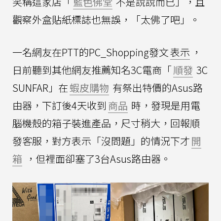
笑稱這家店「
藍色佛堂
不是說說而已」，且
觀察外盒貼紙標誌也無誤，「太佛了吧」。
一名網友在PTT的PC_Shopping發文
表示
，
日前聽到其他網友推薦知名3C電商「
順發
3C
SUNFAR」在
蝦皮購物
有祭出特價的Asus路
由器，下訂後4天收到
商品
時，發現是用電
腦機殼的箱子裝進產品，尺寸稍大，回報順
發客服，對方表示「沒問題」的情況下才
開
箱
，但裡面卻塞了3台Asus路由器。