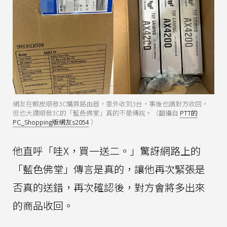
網友在蝦皮順發3C購買路由器，意外收到3台，事後也請對方收回，
但也大讚順發3C的「藍色佛堂」真的不是傳說。（翻攝自
PTT的
PC_Shopping版網友s2054
）
他直呼「哇X，買一送二。」驚訝網路上的
「藍色佛堂」傳言是真的，讓他再次緊張是
否真的送錯，再次確認後，對方會將多出來
的商品收回。