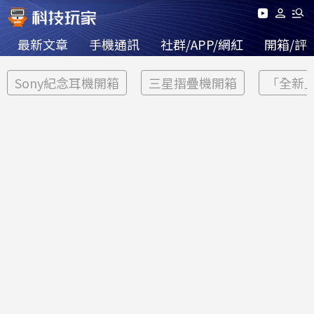
最新文章
手機通訊
社群/APP/網紅
開箱/評
Sony紀念耳機開箱
三星摺疊機開箱
「全新