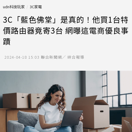
udn科技玩家
3C家電
3C「藍色佛堂」是真的！他買1台特
價路由器竟寄3台 網曝這電商優良事
蹟
2024-04-18 15:03
聯合新聞網／ 綜合報導