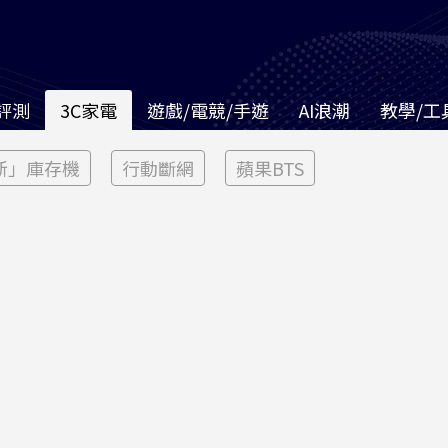
評測
3C家電
遊戲/電競/手遊
AI浪潮
教學/工
新」庫存機
行動斷網
蘋果BTS