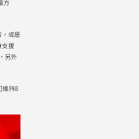
接方
音，或是
身支援
，另外
可維持8