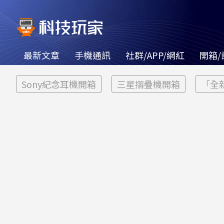
最新文章
手機通訊
社群/APP/網紅
開箱/
Sony紀念耳機開箱
三星摺疊機開箱
「全