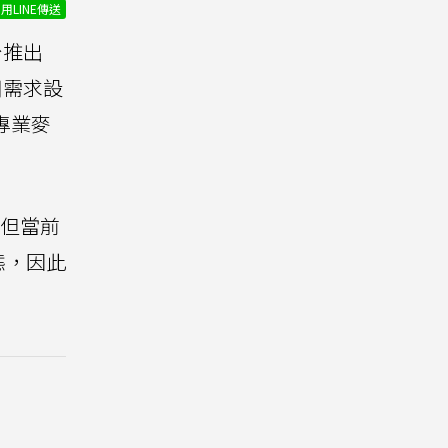
用LINE傳送
台推出
用需求設
專業麥
，但當前
態，因此