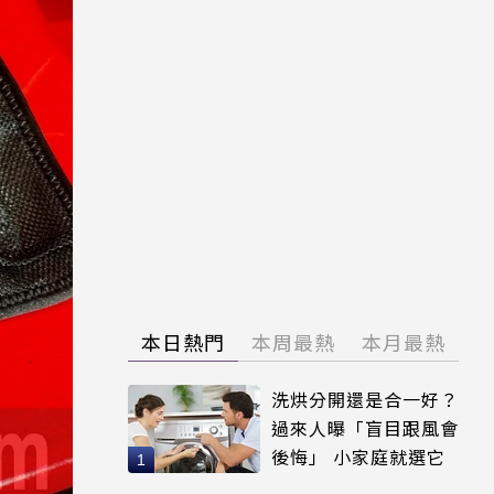
本日熱門
本周最熱
本月最熱
洗烘分開還是合一好？
過來人曝「盲目跟風會
後悔」 小家庭就選它