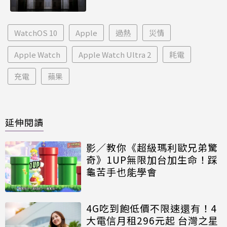
WatchOS 10
Apple
過熱
災情
Apple Watch
Apple Watch Ultra 2
耗電
充電
蘋果
延伸閱讀
影／教你《超級瑪利歐兄弟驚
奇》1UP無限加台加生命！踩
龜苦手也能學會
4G吃到飽低價不限速還有！4
大電信月租296元起 台灣之星