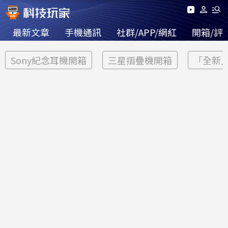
最新文章
手機通訊
社群/APP/網紅
開箱/評
Sony紀念耳機開箱
三星摺疊機開箱
「全新