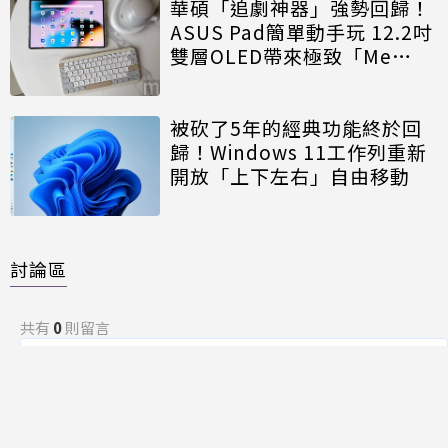
華碩「追劇神器」強勢回歸！
ASUS Pad簡單動手玩 12.2吋
雙層OLED帶來極致「Me
Time」
被砍了5年的經典功能終於回
歸！Windows 11工作列重新
開放「上下左右」自由移動
討論區
共有
0
則留言