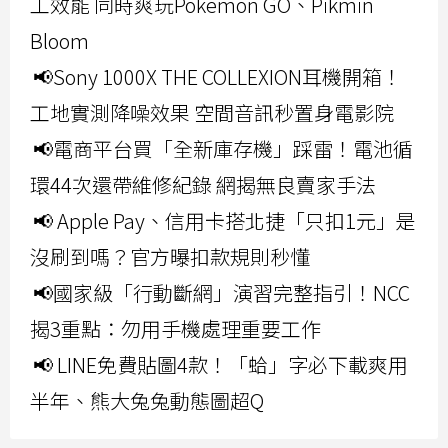
工效能 同時爽玩Pokemon GO、Pikmin
Bloom
📢Sony 1000X THE COLLEXION耳機開箱！
工地實測降噪效果 空間音訊秒置身電影院
📢電商平台買「全新庫存機」踩雷！電池循
環44次還帶維修紀錄 網揭無良賣家手法
📢 Apple Pay、信用卡搭北捷「只扣1元」是
沒刷到嗎？官方曝扣款規則秒懂
📢國家級「行動斷網」演習完整指引！NCC
揭3重點：勿用手機處理重要工作
📢 LINE免費貼圖4款！「蛤」字必下載爽用
半年、熊大兔兔動態圖超Q