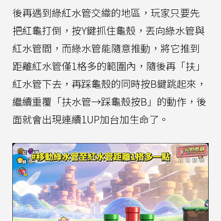
後再遇到綠紅水管交織的地區，玩家只要先
把紅龜打倒，按Y鍵抓住龜殼，丟向綠水管與
紅水管間，而綠水管能隨意推動，將它推到
距離紅水管僅1格多的範圍內，隨後再「扶」
紅水管下去，再踩龜殼的同時按B鍵跳起來，
繼續重覆「扶水管→踩龜殼按B」的動作，後
面就會出現連續1UP加台加生命了。