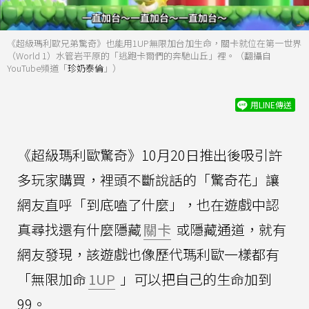
《超級瑪利歐兄弟驚奇》也能用1UP無限加台加生命，關卡就位在第一世界
（World 1）水管岩平原的「逃跑卡爾們的奔馳山丘」裡。（翻攝自
YouTube頻道「
珍奶泰倫
」）
用LINE傳送
《超級瑪利歐驚奇》10月20日推出後吸引許
多玩家購買，裡頭不斷說話的「驚奇花」讓
網友直呼「到底嗑了什麼」，也在遊戲中認
真尋找還有什麼隱藏
關卡
或隱藏通道，就有
網友發現，該遊戲也像歷代瑪利歐一樣都有
「無限加命
1UP
」可以把自己的生命加到
99。