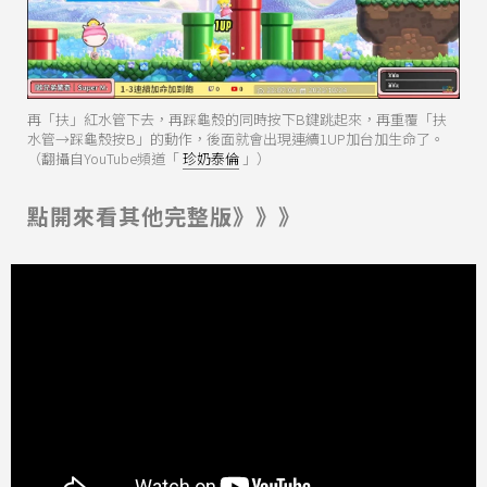
再「扶」紅水管下去，再踩龜殼的同時按下B鍵跳起來，再重覆「扶
水管→踩龜殼按B」的動作，後面就會出現連續1UP加台加生命了。
（翻攝自YouTube頻道「
珍奶泰倫
」）
點開來看其他完整版》》》