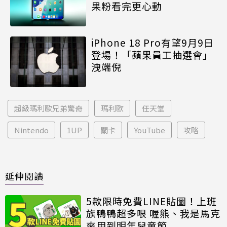
果粉看完更心動
iPhone 18 Pro有望9月9日
登場！「蘋果員工抽選會」
洩端倪
超級瑪利歐兄弟驚奇
瑪利歐
任天堂
Nintendo
1UP
關卡
YouTube
攻略
延伸閱讀
5款限時免費LINE貼圖！上班
族鴨鴨超多哏 喔熊、我是馬克
爽用到明年兒童節