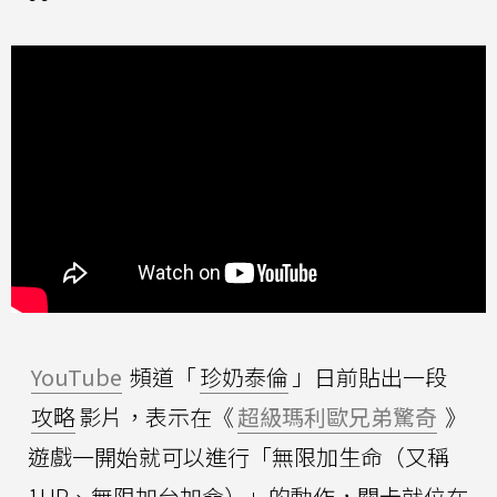
YouTube
頻道「
珍奶泰倫
」日前貼出一段
攻略
影片，表示在《
超級瑪利歐兄弟驚奇
》
遊戲一開始就可以進行「無限加生命（又稱
1UP、無限加台加命）」的動作，關卡就位在