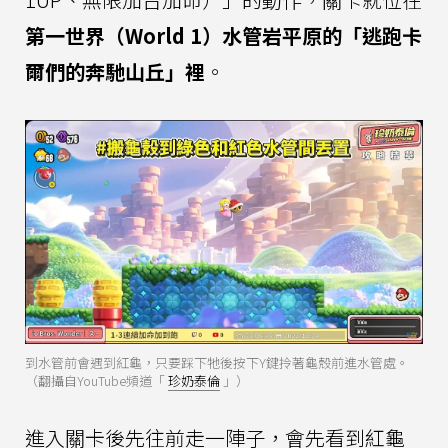
第一世界（World 1）水管岩平原的「逃跑卡
爾們的奔馳山丘」裡
。
到水管前會遇到紅龜，只要踩下牠後按下Y鍵拎著龜殼前進水管處。
（翻攝自YouTube頻道「
珍奶泰倫
」）
進入關卡後先往前走一陣子，會先看到紅龜