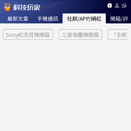
最新文章
手機通訊
社群/APP/網紅
開箱/評
Sony紀念耳機開箱
三星摺疊機開箱
「全新