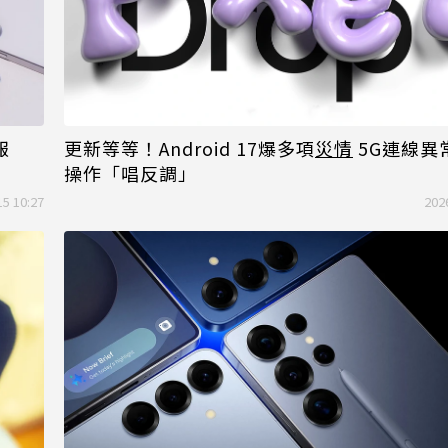
報
更新等等！Android 17爆多項
災情
5G連線異
操作「唱反調」
15 10:27
202