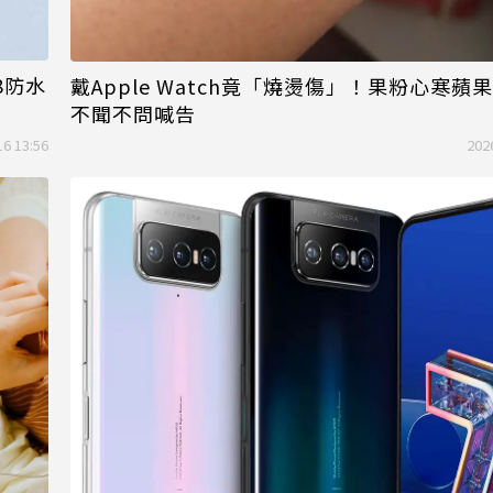
8防水
戴Apple Watch竟「燒燙傷」！果粉心寒蘋
不聞不問喊告
16 13:56
202