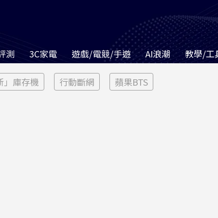
評測
3C家電
遊戲/電競/手遊
AI浪潮
教學/工
新」庫存機
行動斷網
蘋果BTS