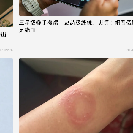
三星摺疊手機爆「史詩級綠線」
災情
！網看傻
是綠面
燒出
07 09:26
202