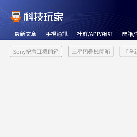
最新文章
手機通訊
社群/APP/網紅
開箱/
Sony紀念耳機開箱
三星摺疊機開箱
「全