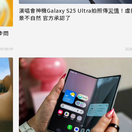
演唱會神機Galaxy S25 Ultra拍照傳
災情
！虛
景不自然 官方承認了
步問
29 09:09
202