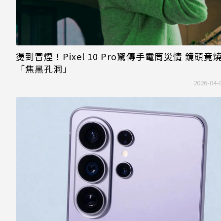
燙到冒煙！Pixel 10 Pro驚傳手電筒
災情
鏡頭竟
「焦黑孔洞」
2026-04-