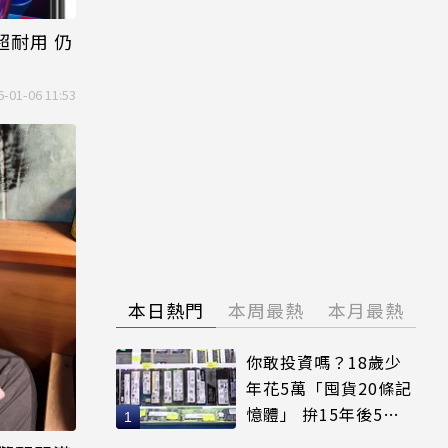
超耐用 仍
6-01-06 11:53
本日熱門
本周最熱
本月最熱
你敢投資嗎？18歲少
年花5萬「囤貨20條記
憶體」 拚15年後5倍
賣出