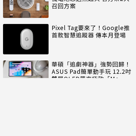
召回方案
Pixel Tag要來了！Google推
首款智慧追蹤器 傳本月登場
華碩「追劇神器」強勢回歸！
ASUS Pad簡單動手玩 12.2吋
雙層OLED帶來極致「Me
Time」
討論區
共有
0
則留言