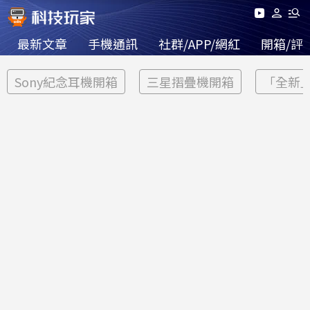
最新文章
手機通訊
社群/APP/網紅
開箱/評
Sony紀念耳機開箱
三星摺疊機開箱
「全新