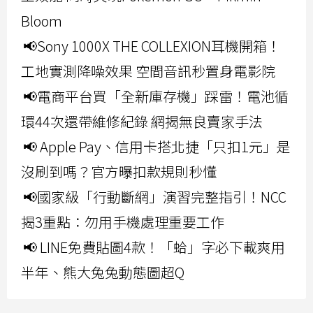
Bloom
📢Sony 1000X THE COLLEXION耳機開箱！
工地實測降噪效果 空間音訊秒置身電影院
📢電商平台買「全新庫存機」踩雷！電池循
環44次還帶維修紀錄 網揭無良賣家手法
📢 Apple Pay、信用卡搭北捷「只扣1元」是
沒刷到嗎？官方曝扣款規則秒懂
📢國家級「行動斷網」演習完整指引！NCC
揭3重點：勿用手機處理重要工作
📢 LINE免費貼圖4款！「蛤」字必下載爽用
半年、熊大兔兔動態圖超Q