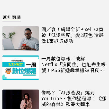
延伸閱讀
圖／衰！網購全新Pixel 7a竟
被「低溫宅配」變2顏色 冷靜
做1事退貨成功
一周數位爆報／破解
Netflix「沒同住」也能寄生帳
號！PS5新遊戲掌機被唱衰、
安卓15優點贏iPhone
像嗎？「AI孫燕姿」燒到
YouTube、製作過程曝！《挪
威的森林》歌聲大翻車