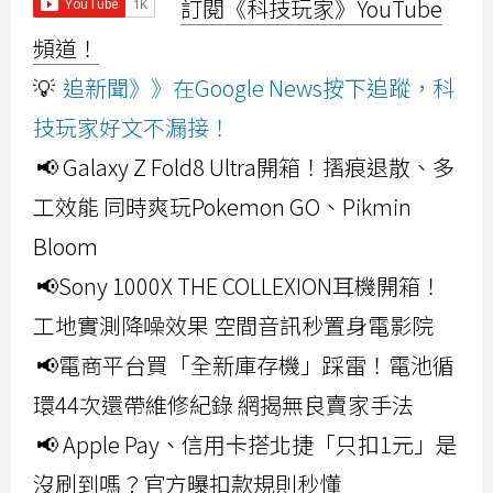
訂閱《科技玩家》YouTube
頻道！
💡
追新聞》》在Google News按下追蹤，科
技玩家好文不漏接！
📢 Galaxy Z Fold8 Ultra開箱！摺痕退散、多
工效能 同時爽玩Pokemon GO、Pikmin
Bloom
📢Sony 1000X THE COLLEXION耳機開箱！
工地實測降噪效果 空間音訊秒置身電影院
📢電商平台買「全新庫存機」踩雷！電池循
環44次還帶維修紀錄 網揭無良賣家手法
📢 Apple Pay、信用卡搭北捷「只扣1元」是
沒刷到嗎？官方曝扣款規則秒懂