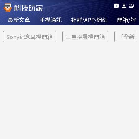
最新文章
手機通訊
社群/APP/網紅
開箱/評
Sony紀念耳機開箱
三星摺疊機開箱
「全新