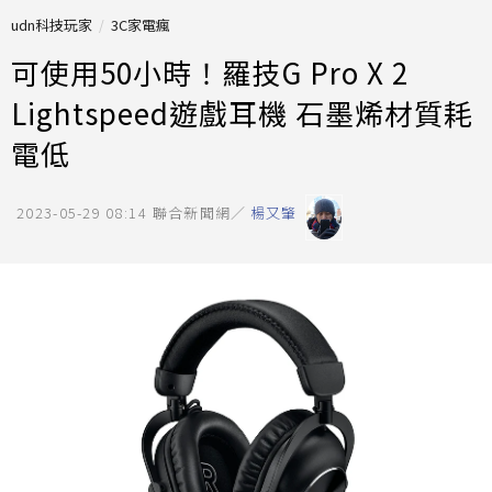
udn科技玩家
3C家電瘋
可使用50小時！羅技G Pro X 2
Lightspeed遊戲耳機 石墨烯材質耗
電低
2023-05-29 08:14
聯合新聞網／
楊又肇