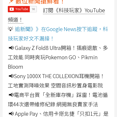
📌 數位新聞搶鮮看！
訂閱《科技玩家》YouTube
頻道！
💡
追新聞》》在Google News按下追蹤，科
技玩家好文不漏接！
📢 Galaxy Z Fold8 Ultra開箱！摺痕退散、多
工效能 同時爽玩Pokemon GO、Pikmin
Bloom
📢Sony 1000X THE COLLEXION耳機開箱！
工地實測降噪效果 空間音訊秒置身電影院
📢電商平台買「全新庫存機」踩雷！電池循
環44次還帶維修紀錄 網揭無良賣家手法
📢 Apple Pay、信用卡搭北捷「只扣1元」是