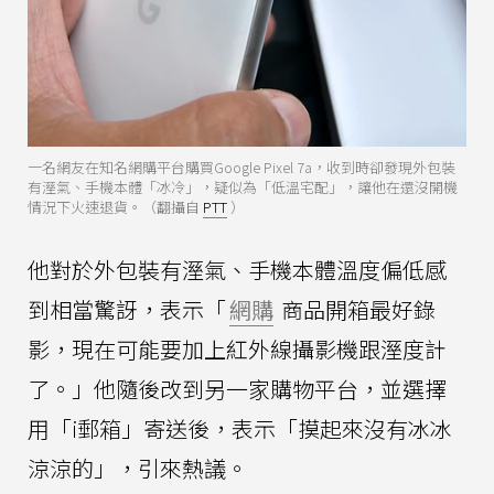
一名網友在知名網購平台購買Google Pixel 7a，收到時卻發現外包裝
有溼氣、手機本體「冰冷」，疑似為「低溫宅配」，讓他在還沒開機
情況下火速退貨。（翻攝自
PTT
）
他對於外包裝有溼氣、手機本體溫度偏低感
到相當驚訝，表示「
網購
商品開箱最好錄
影，現在可能要加上紅外線攝影機跟溼度計
了。」他隨後改到另一家購物平台，並選擇
用「i郵箱」寄送後，表示「摸起來沒有冰冰
涼涼的」，引來熱議。