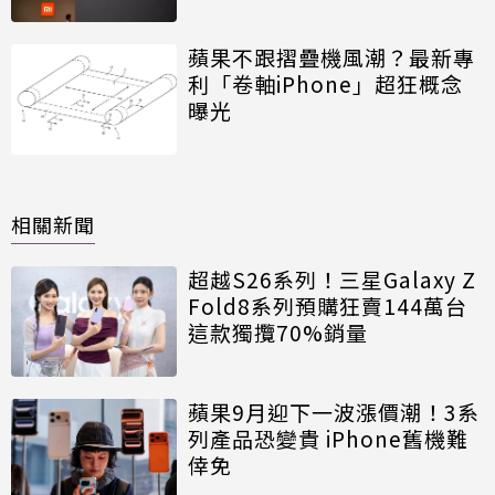
蘋果不跟摺疊機風潮？最新專
利「卷軸iPhone」超狂概念
曝光
相關新聞
超越S26系列！三星Galaxy Z
Fold8系列預購狂賣144萬台
這款獨攬70%銷量
蘋果9月迎下一波漲價潮！3系
列產品恐變貴 iPhone舊機難
倖免