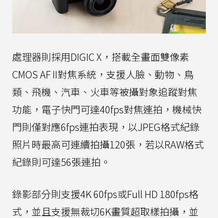
處理器則採用DIGIC X，搭載全畫面雙像素
CMOS AF II對焦系統，支援人臉、動物、鳥
類、飛機、汽車、火車等被攝對象追蹤對焦
功能，電子快門可達40fps對焦連拍，機械快
門則僅對應6fps連拍表現，以JPEG格式紀錄
照片時最高可連續拍攝120張，若以RAW格式
紀錄則可達56張連拍。
錄影部分則支援4K 60fps或Full HD 180fps格
式，並且支援無裁切6K畫質超取樣拍攝，並