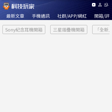
最新文章
手機通訊
社群/APP/網紅
開箱/評
Sony紀念耳機開箱
三星摺疊機開箱
「全新