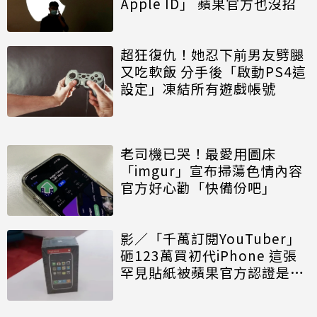
Apple ID」 蘋果官方也沒招
超狂復仇！她忍下前男友劈腿
又吃軟飯 分手後「啟動PS4這
設定」凍結所有遊戲帳號
老司機已哭！最愛用圖床
「imgur」宣布掃蕩色情內容
官方好心勸「快備份吧」
影／「千萬訂閱YouTuber」
砸123萬買初代iPhone 這張
罕見貼紙被蘋果官方認證是真
貨