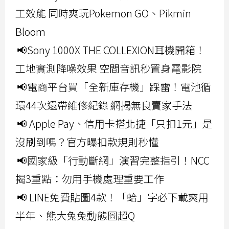
工效能 同時爽玩Pokemon GO、Pikmin
Bloom
📢Sony 1000X THE COLLEXION耳機開箱！
工地實測降噪效果 空間音訊秒置身電影院
📢電商平台買「全新庫存機」踩雷！電池循
環44次還帶維修紀錄 網揭無良賣家手法
📢 Apple Pay、信用卡搭北捷「只扣1元」是
沒刷到嗎？官方曝扣款規則秒懂
📢國家級「行動斷網」演習完整指引！NCC
揭3重點：勿用手機處理重要工作
📢 LINE免費貼圖4款！「蛤」字必下載爽用
半年、熊大兔兔動態圖超Q