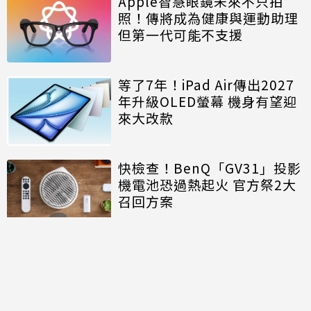
Apple智慧眼鏡未來不只拍
照！傳將成為健康與運動助理
但第一代可能不支援
等了7年！iPad Air傳出2027
年升級OLED螢幕 機身有望迎
來大改款
快檢查！BenQ「GV31」投影
機電池恐過熱起火 官方祭2大
召回方案
討論區
共有
0
則留言