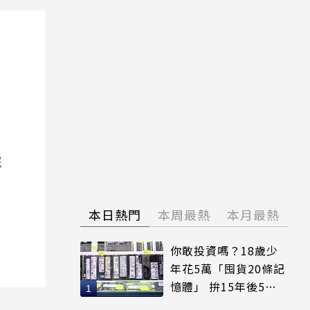
院
本日熱門
本周最熱
本月最熱
你敢投資嗎？18歲少
年花5萬「囤貨20條記
憶體」 拚15年後5倍
賣出