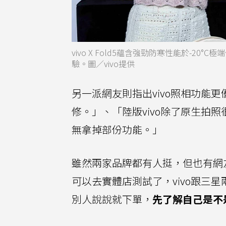
vivo X Fold5蘊含強勁防寒性能於-2
驗。圖／vivo提供
另一派網友則指出vivo照相功能更
修。」、「陸版vivo除了原生拍
無拿掉部份功能。」
雖然兩家品牌都有人挺，但也有網
可以去實體店測試了，vivo跟三
別人說說就下單，
先了解自己是不