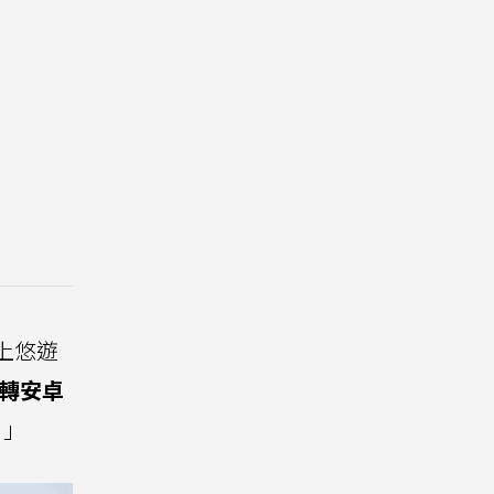
上悠遊
e轉安卓
！」