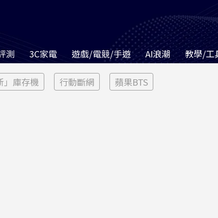
評測
3C家電
遊戲/電競/手遊
AI浪潮
教學/工
新」庫存機
行動斷網
蘋果BTS