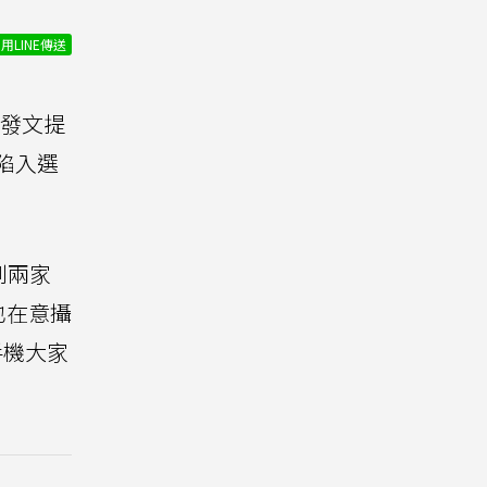
用LINE傳送
發文提
，卻陷入選
到兩家
也在意攝
支手機大家