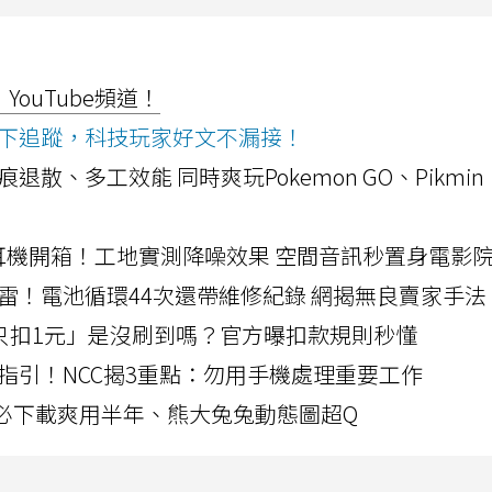
ouTube頻道！
ws按下追蹤，科技玩家好文不漏接！
a開箱！摺痕退散、多工效能 同時爽玩Pokemon GO、Pikmin
LLEXION耳機開箱！工地實測降噪效果 空間音訊秒置身電影
雷！電池循環44次還帶維修紀錄 網揭無良賣家手法
北捷「只扣1元」是沒刷到嗎？官方曝扣款規則秒懂
指引！NCC揭3重點：勿用手機處理重要工作
」字必下載爽用半年、熊大兔兔動態圖超Q