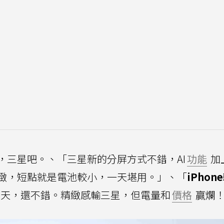
，三星吧。、「三星新的分屏方式不錯，AI
功能
加
緻，短點就是電池較小，一天堪用。」、「
iPhon
了3天，還不錯。精緻感輸三星，但電量和
價格
贏爛