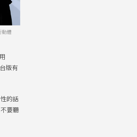
行動體
不用
知台版有
容性的話
，不要聽