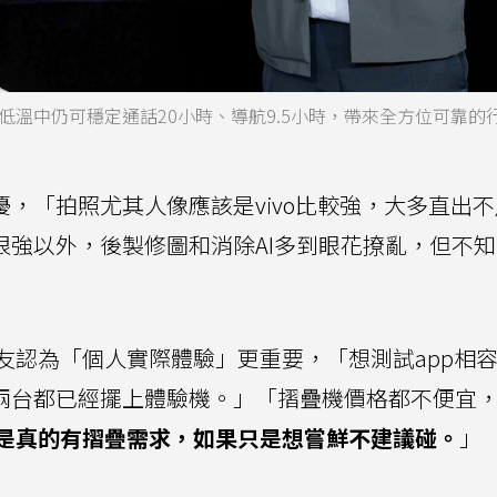
0°C極端低溫中仍可穩定通話20小時、導航9.5小時，帶來全方位可靠的
優，「拍照尤其人像應該是vivo比較強，大多直出
照很強以外，後製修圖和消除AI多到眼花撩亂，但不
友認為「個人實際體驗」更重要，「想測試app相
星兩台都已經擺上體驗機。」「摺疊機價格都不便宜
是真的有摺疊需求，如果只是想嘗鮮不建議碰。
」