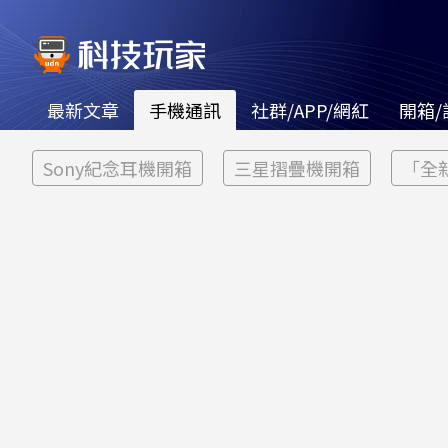
最新文章
手機通訊
社群/APP/網紅
開箱/
Sony紀念耳機開箱
三星摺疊機開箱
「全