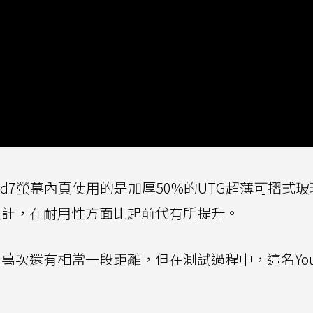
 Fold7螢幕內頁使用的是加厚50%的UTG超薄可摺式
ge轉軸設計，在耐用性方面比起前代有所提升。
0萬次還有相當一段距離，但在測試過程中，這名YouT