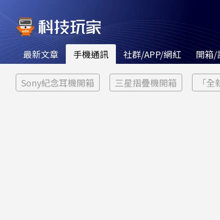
最新文章
手機通訊
社群/APP/網紅
開箱/
Sony紀念耳機開箱
三星摺疊機開箱
「全