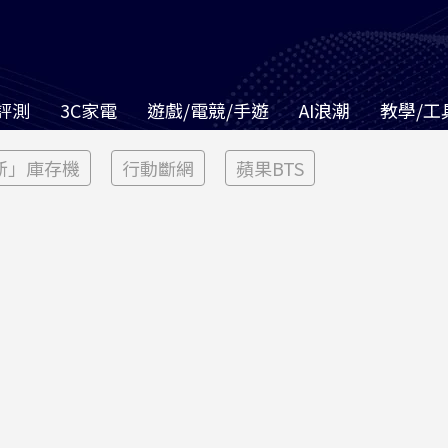
評測
3C家電
遊戲/電競/手遊
AI浪潮
教學/工
新」庫存機
行動斷網
蘋果BTS