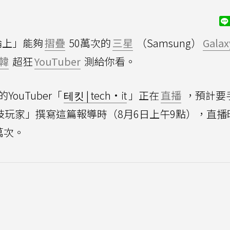
論上」能夠
摺疊
50萬次的
三星
（Samsung）
Galax
韓
超狂
YouTuber
測給你看。
ouTuber「
테킷 | tech·it
」正在
直播
，預計要
次，在「科技玩家」撰寫這篇報導時（8月6日上午9點），直
萬次。