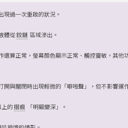
曾出現過一次重啟的狀況。
液體從
鉸鏈
區域滲出。
運作還算正常，螢幕顏色顯示正常、觸控靈敏，其他
在打開與關閉時出現輕微的「噼啪聲」，但不影響運
幕上的
摺痕
「明顯變深」。
喇叭損壞的情形。