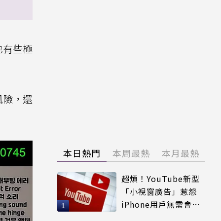
也有些極
風險，還
本日熱門
本周最熱
本月最熱
超煩！YouTube新型
「小視窗廣告」惹怨
iPhone用戶無需會員
輕鬆解決