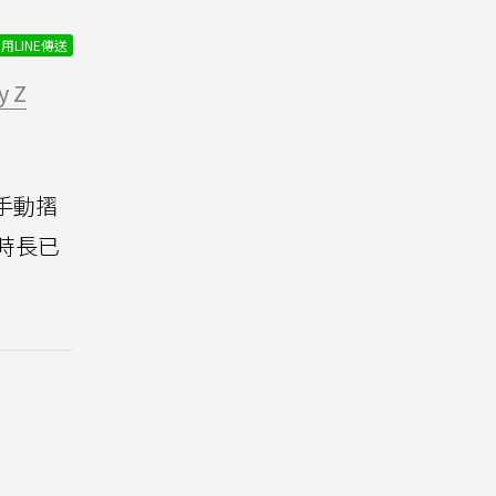
用LINE傳送
y Z
手動摺
播時長已