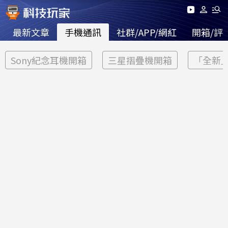
最新文章
手機通訊
社群/APP/網紅
開箱/評
Sony紀念耳機開箱
三星摺疊機開箱
「全新