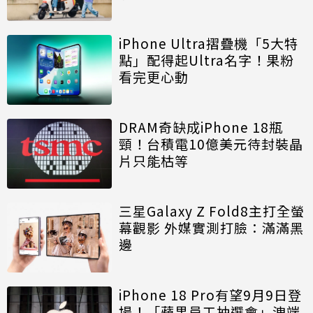
iPhone Ultra摺疊機「5大特
點」配得起Ultra名字！果粉
看完更心動
DRAM奇缺成iPhone 18瓶
頸！台積電10億美元待封裝晶
片只能枯等
三星Galaxy Z Fold8主打全螢
幕觀影 外媒實測打臉：滿滿黑
邊
iPhone 18 Pro有望9月9日登
場！「蘋果員工抽選會」洩端