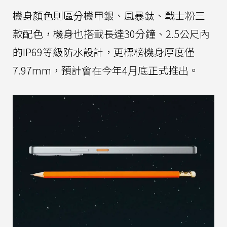
機身顏色則區分機甲銀、風暴鈦、戰士粉三
款配色，機身也搭載長達30分鐘、2.5公尺內
的IP69等級防水設計，更標榜機身厚度僅
7.97mm，預計會在今年4月底正式推出。