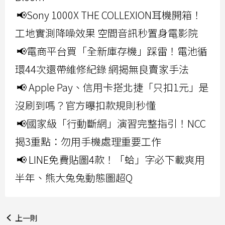
📢Sony 1000X THE COLLEXION耳機開箱！
工地實測降噪效果 空間音訊秒置身電影院
📢電商平台買「全新庫存機」踩雷！電池循
環44次還帶維修紀錄 網揭無良賣家手法
📢 Apple Pay、信用卡搭北捷「只扣1元」是
沒刷到嗎？官方曝扣款規則秒懂
📢國家級「行動斷網」演習完整指引！NCC
揭3重點：勿用手機處理重要工作
📢 LINE免費貼圖4款！「蛤」字必下載爽用
半年、熊大兔兔動態圖超Q
上一則