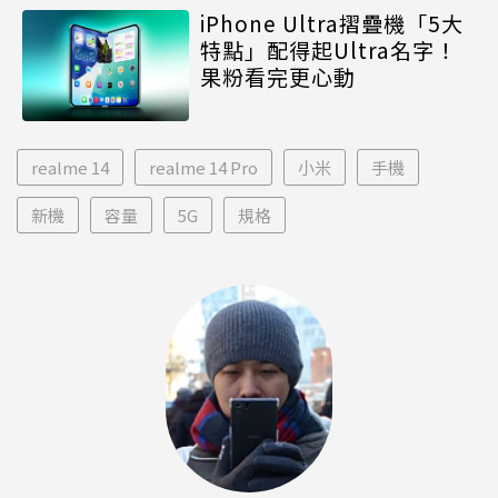
iPhone Ultra摺疊機「5大
特點」配得起Ultra名字！
果粉看完更心動
realme 14
realme 14 Pro
小米
手機
新機
容量
5G
規格