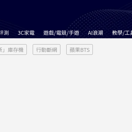
評測
3C家電
遊戲/電競/手遊
AI浪潮
教學/工
新」庫存機
行動斷網
蘋果BTS