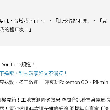
度+1，音域我不行。」、「比較偏好明亮」、「買
我的舊耳機。」
ouTube頻道！
ws按下追蹤，科技玩家好文不漏接！
a開箱！摺痕退散、多工效能 同時爽玩Pokemon GO、Pikmin
LLEXION耳機開箱！工地實測降噪效果 空間音訊秒置身電影
雷！電池循環44次還帶維修紀錄 網揭無良賣家手法