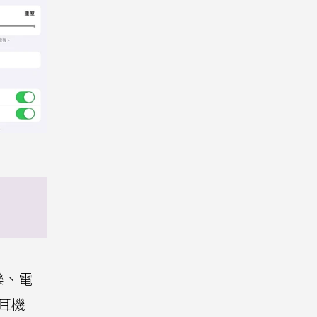
樂、電
耳機