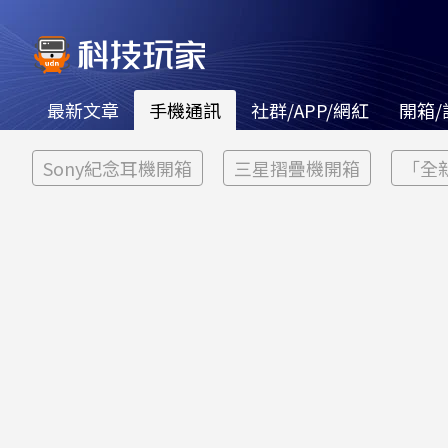
最新文章
手機通訊
社群/APP/網紅
開箱/
Sony紀念耳機開箱
三星摺疊機開箱
「全