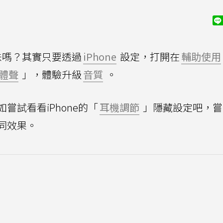
味嗎？其實只要透過
iPhone
設定，打開在
輔助使用
體聲
」，體驗升級
音質
。
試看看iPhone的「
耳機調節
」隱藏設定吧，嘗
同效果。