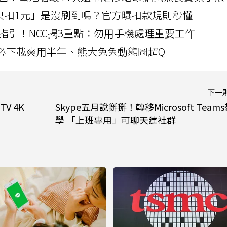
北捷「只扣1元」是沒刷到嗎？官方曝扣款規則秒懂
指引！NCC揭3重點：勿用手機處理重要工作
」字必下載爽用半年、熊大兔兔動態圖超Q
下一
V 4K
Skype五月說掰掰！轉移Microsoft Team
學 「上班專用」可聊天建社群