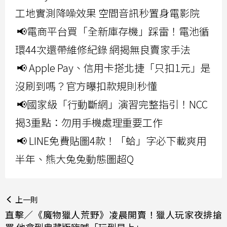
工地實測降噪效果 空間音訊秒置身電影院
📢電商平台買「全新庫存機」踩雷！電池循
環44次還帶維修紀錄 網揭無良賣家手法
📢 Apple Pay、信用卡搭北捷「只扣1元」是
沒刷到嗎？官方曝扣款規則秒懂
📢國家級「行動斷網」演習完整指引！NCC
揭3重點：勿用手機處理重要工作
📢 LINE免費貼圖4款！「蛤」字必下載爽用
半年、熊大兔兔動態圖超Q
上一則
直擊／《魔物獵人荒野》凌晨開賣！獵人玩家夜排搶