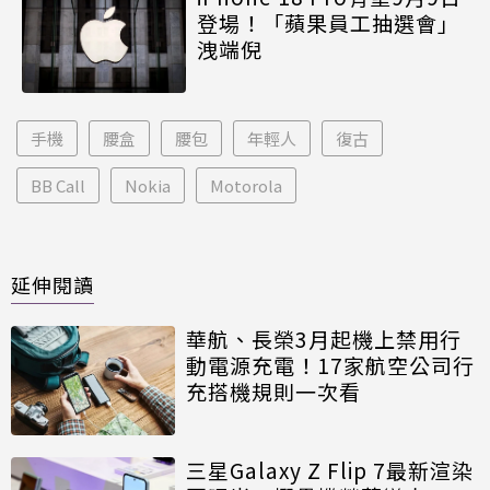
登場！「蘋果員工抽選會」
洩端倪
手機
腰盒
腰包
年輕人
復古
BB Call
Nokia
Motorola
延伸閱讀
華航、長榮3月起機上禁用行
動電源充電！17家航空公司行
充搭機規則一次看
三星Galaxy Z Flip 7最新渲染