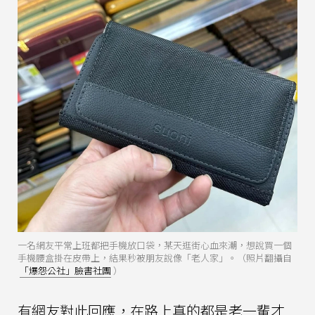
一名網友平常上班都把手機放口袋，某天逛街心血來潮，想說買一個
手機腰盒掛在皮帶上，結果秒被朋友說像「老人家」。（照片翻攝自
「爆怨公社」臉書社團
）
有網友對此回應，在路上真的都是老一輩才