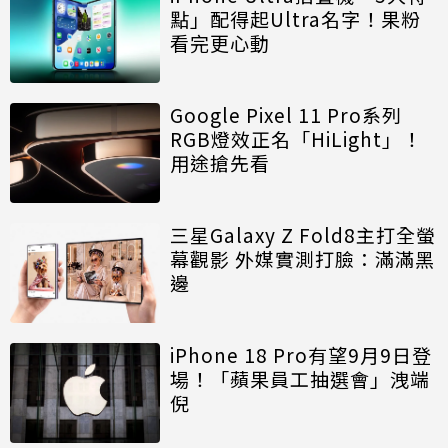
點」配得起Ultra名字！果粉
看完更心動
Google Pixel 11 Pro系列
RGB燈效正名「HiLight」！
用途搶先看
三星Galaxy Z Fold8主打全螢
幕觀影 外媒實測打臉：滿滿黑
邊
iPhone 18 Pro有望9月9日登
場！「蘋果員工抽選會」洩端
倪