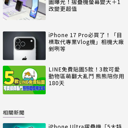
圖曝光！摺疊機螢幕變大＋1
改變更超值
iPhone 17 Pro必買了！「目
標取代專業Vlog機」相機大廠
剉咧等
LINE免費貼圖5款！3款可愛
動物區萌翻大亂鬥 熊熊陪你用
180天
相關新聞
iPhone Ultra摺疊機「5大特