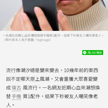
一名網友近期心血來潮想換替手機買1配件，結果下秒被友人嘲笑像老人。
（照片非本人為示意圖／Ingimage）
用LINE傳送
流行像潮汐總是變來變去，10幾年前的東西
說不定哪天搭上風潮，又會重獲大眾喜愛變
成
復古
風流行。一名網友近期心血來潮想換
替
手機
買1配件，結果下秒被友人嘲笑像老
人。