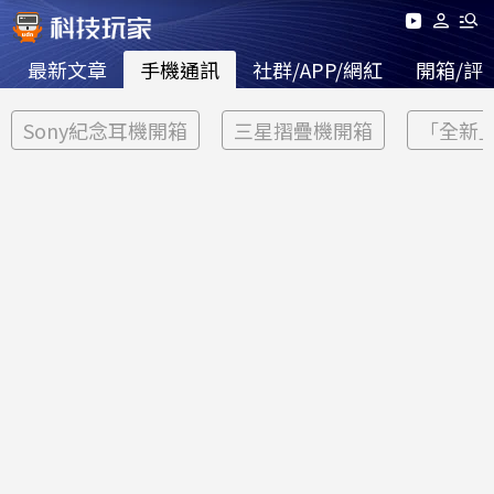
最新文章
手機通訊
社群/APP/網紅
開箱/評
Sony紀念耳機開箱
三星摺疊機開箱
「全新