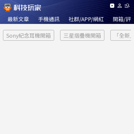
最新文章
手機通訊
社群/APP/網紅
開箱/評
Sony紀念耳機開箱
三星摺疊機開箱
「全新