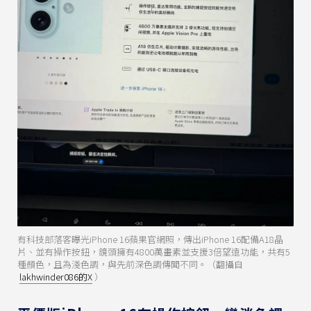
有科技部落客曝光iPhone 16蘋果官網照，傳出iPhone 16配備A18晶
片、並有操作按鈕，鏡頭擁有4800萬畫素並支援3倍望遠功能，共有5
種顏色，且為淺色調，與先前深色調傳聞不同。（翻攝自
lakhwinder086的X
）