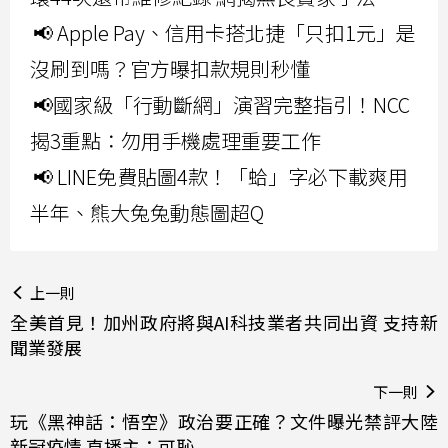
📢 Apple Pay、信用卡搭北捷「只扣1元」是
沒刷到嗎？官方曝扣款規則秒懂
📢國家級「行動斷網」演習完整指引！NCC
揭3重點：勿用手機處理重要工作
📢 LINE免費貼圖4款！「蛤」字必下載爽用
半年、熊大兔兔動態圖超Q
上一則
全美首見！加州政府將與AI科技業者共同出資 支持新
聞業發展
下一則
玩《黑神話：悟空》政治要正確？文件曝光禁評大陸
新冠疫情 直播主：可恥