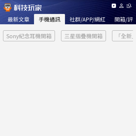
最新文章
手機通訊
社群/APP/網紅
開箱/評
Sony紀念耳機開箱
三星摺疊機開箱
「全新