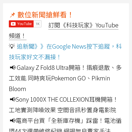
📌 數位新聞搶鮮看！
訂閱《科技玩家》YouTube
頻道！
💡
追新聞》》在Google News按下追蹤，科
技玩家好文不漏接！
📢 Galaxy Z Fold8 Ultra開箱！摺痕退散、多
工效能 同時爽玩Pokemon GO、Pikmin
Bloom
📢Sony 1000X THE COLLEXION耳機開箱！
工地實測降噪效果 空間音訊秒置身電影院
📢電商平台買「全新庫存機」踩雷！電池循
環44次還帶維修紀錄 網揭無良賣家手法