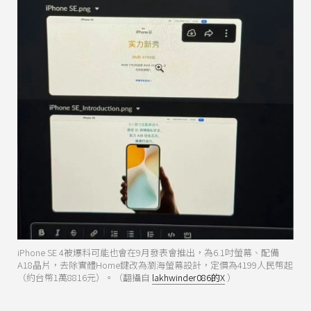
iPhone SE 4被爆料可能也會在9月發表會推出，為6.1吋螢幕、配備
A18晶片，去除實體Home鍵改為瀏海螢幕設計，定價為4199人民幣起
（約台幣1萬8816元）。（翻攝自
lakhwinder086的X
）