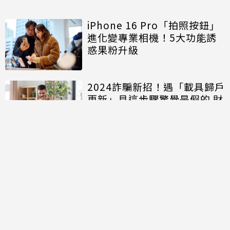
iPhone 16 Pro「拍照按鈕」
進化變專業相機！5大功能誘
惑果粉升級
2024詐騙新招！遇「載具歸戶
更新」見這步驟驚覺是假的 財
政部2招秒辨真偽
相關新聞
iPhone 17要漲！爆料稱最快
下周調價 蘋果提前動手原因曝