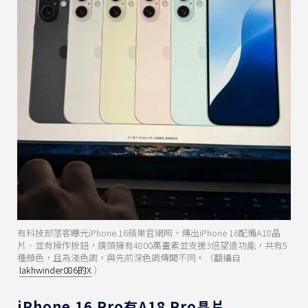
有科技部落客曝光iPhone 16蘋果官網照，傳出iPhone 16配備A18晶
片、並有操作按鈕，鏡頭擁有4800萬畫素並支援3倍望遠功能，共有5
種顏色，且為淺色調，與先前深色調傳聞不同。（翻攝自
lakhwinder086的X
）
iPhone 16 Pro有A18 Pro晶片