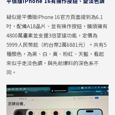
平價版iPhone 16有操作按鈕、變淡色調
疑似是平價版iPhone 16官方頁面提到為6.1
吋，配備A18晶片、並有操作按鈕，鏡頭擁有
4800萬畫素並支援3倍望遠功能，定價為
5999人民幣起（約台幣2萬6881元）。共有5
種顏色，為黑、白、黃、粉紅、天藍，看起
來似乎走淡色調，與先前爆料的深色系不
同。