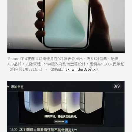
iPhone SE 4被爆料可能也會在9月發表會推出，為6.1吋螢幕、配備
A18晶片，去除實體Home鍵改為瀏海螢幕設計，定價為4199人民幣起
（約台幣1萬8816元）。（翻攝自
lakhwinder086的X
）