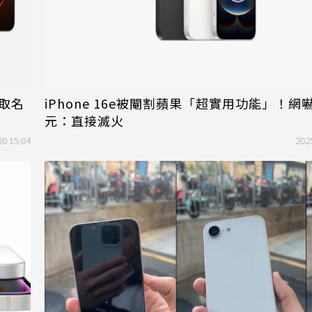
取名
iPhone 16e被閹割蘋果「超實用功能」！網嚇
元：直接滅火
20 15:04
202