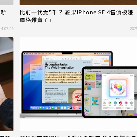
格新
比前一代貴5千？ 蘋果
iPhone SE 4
售價被嫌
價格難賣了」
14 07:26
202