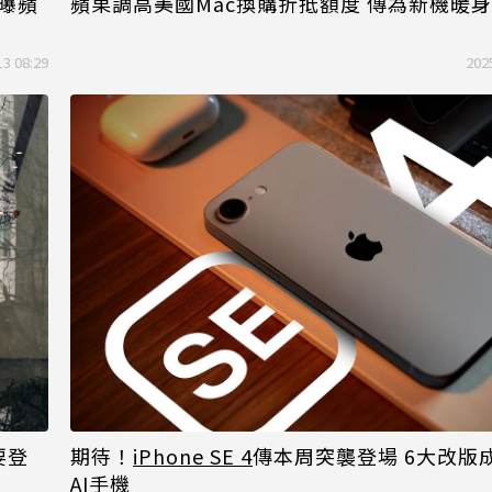
曝蘋
蘋果調高美國Mac換購折抵額度 傳為新機暖身
13 08:29
202
要登
期待！
iPhone SE 4
傳本周突襲登場 6大改版
AI手機