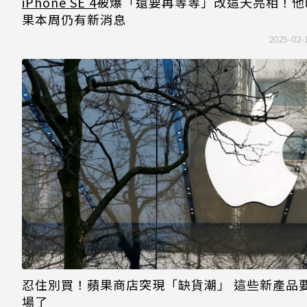
iPhone SE 4
被爆「還要再等等」改這天亮相！他
果本周仍有新消息
2025-02-
忍住別買！蘋果商店突現「缺貨潮」 這些新產品
場了