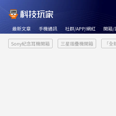
最新文章
手機通訊
社群/APP/網紅
開箱/
Sony紀念耳機開箱
三星摺疊機開箱
「全