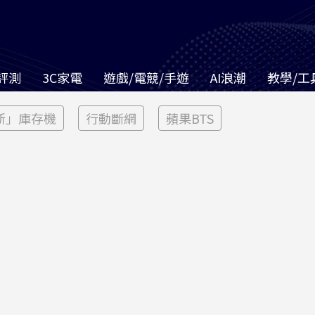
評測
3C家電
遊戲/電競/手遊
AI浪潮
教學/工
新」庫存機
行動斷網
蘋果BTS