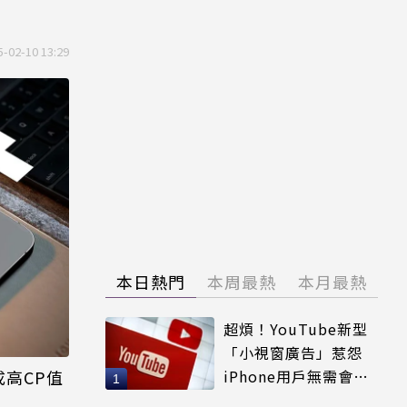
5-02-10 13:29
本日熱門
本周最熱
本月最熱
超煩！YouTube新型
「小視窗廣告」惹怨
成高CP值
iPhone用戶無需會員
輕鬆解決