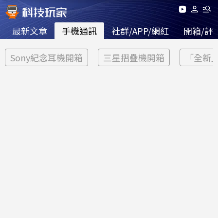
最新文章
手機通訊
社群/APP/網紅
開箱/評
Sony紀念耳機開箱
三星摺疊機開箱
「全新