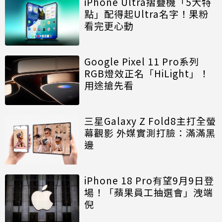
iPhone Ultra摺疊機「5大特
點」配得起Ultra名字！果粉
看完更心動
Google Pixel 11 Pro系列
RGB燈效正名「HiLight」！
用途搶先看
三星Galaxy Z Fold8主打全螢
幕觀影 外媒實測打臉：滿滿黑
邊
iPhone 18 Pro有望9月9日登
場！「蘋果員工抽選會」洩端
倪