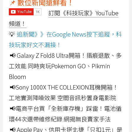
📌 數位新聞搶鮮看！
訂閱《科技玩家》YouTube
頻道！
💡
追新聞》》在Google News按下追蹤，科
技玩家好文不漏接！
📢 Galaxy Z Fold8 Ultra開箱！摺痕退散、多
工效能 同時爽玩Pokemon GO、Pikmin
Bloom
📢Sony 1000X THE COLLEXION耳機開箱！
工地實測降噪效果 空間音訊秒置身電影院
📢電商平台買「全新庫存機」踩雷！電池循
環44次還帶維修紀錄 網揭無良賣家手法
📢 Apple Pay、信用卡搭北捷「只扣1元」是