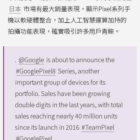
日本
市場有最大銷量表現，顯示Pixel系列手
機以軟硬體整合，加上人工智慧運算加持的
拍攝功能表現，確實吸引許多用戶青睞。
.
@Google
is about to announce the
#GooglePixel8
Series, another
important group of devices for its
portfolio. Sales have been growing
double digits in the last years, with total
sales reaching nearly 40 million units
since its launch in 2016
#TeamPixel
#GooglePixel
…