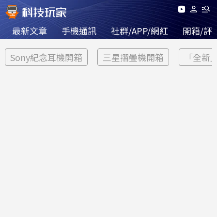
最新文章
手機通訊
社群/APP/網紅
開箱/評
Sony紀念耳機開箱
三星摺疊機開箱
「全新