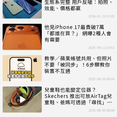
生態系完整 用戶反嗆：拍照、
效能、價格都贏
2026-01-23 13:05
他見iPhone 17最貴破7萬
「都誰在買？」 網曝2種人會
有需要
2025-09-12 10:53
教學／蘋果帳號共用、但照片
不要「被同步」！6步驟教你
裝置不互通
2025-08-26 08:44
兒童鞋也能變定位器？
Skechers 推出可放AirTag兒
童鞋、爸媽可透過「尋找」
App 追蹤孩子的位置
2025-08-05 08:06