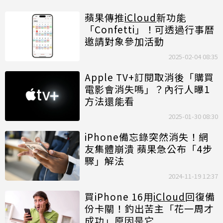
蘋果傳推
iCloud
新功能
「Confetti」！可透過行事曆
邀請對象參加活動
2025-02-04 08:35
Apple TV+訂閱取消後「購買
電影會消失嗎」？內行人曝1
方法還能看
2025-01-30 08:30
iPhone備忘錄突然消失！網
友集體崩潰 蘋果急公布「4步
驟」解法
2024-11-19 12:37
買iPhone 16用
iCloud
回復備
份卡關！釣出苦主「花一周才
成功」原因是它