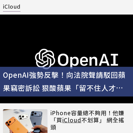
iCloud
OpenAI強勢反擊！向法院聲請駁回蘋
果竊密訴訟 狠酸蘋果「留不住人才與
AI發展失敗」
iPhone容量總不夠用！他嫌
「買
iCloud
不划算」 網全搖
頭