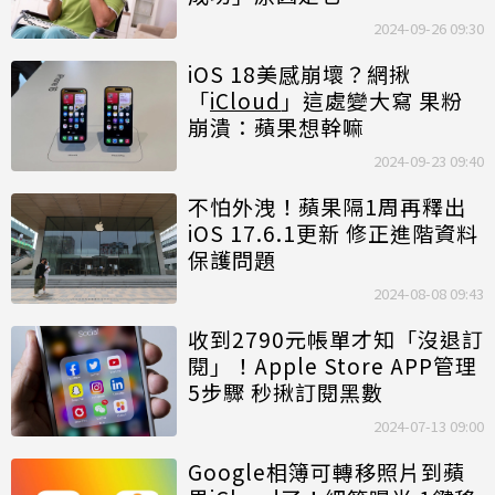
2024-09-26 09:30
iOS 18美感崩壞？網揪
「
iCloud
」這處變大寫 果粉
崩潰：蘋果想幹嘛
2024-09-23 09:40
不怕外洩！蘋果隔1周再釋出
iOS 17.6.1更新 修正進階資料
保護問題
2024-08-08 09:43
收到2790元帳單才知「沒退訂
閱」！Apple Store APP管理
5步驟 秒揪訂閱黑數
2024-07-13 09:00
Google相簿可轉移照片到蘋