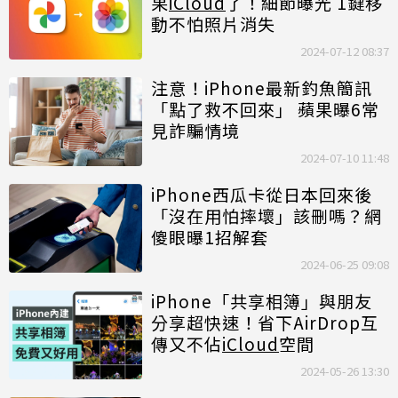
果
iCloud
了！細節曝光 1鍵移
動不怕照片消失
2024-07-12 08:37
注意！iPhone最新釣魚簡訊
「點了救不回來」 蘋果曝6常
見詐騙情境
2024-07-10 11:48
iPhone西瓜卡從日本回來後
「沒在用怕摔壞」該刪嗎？網
傻眼曝1招解套
2024-06-25 09:08
iPhone「共享相簿」與朋友
分享超快速！省下AirDrop互
傳又不佔
iCloud
空間
2024-05-26 13:30