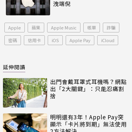
洩端倪
Apple
蘋果
Apple Music
帳單
詐騙
密碼
信用卡
iOS
Apple Pay
iCloud
延伸閱讀
出門會戴耳罩式耳機嗎？網點
出「2大關鍵」：只能忍痛割
捨
明明還有3年！Apple Pay突
顯示「卡片將到期」無法使用
2方法解決