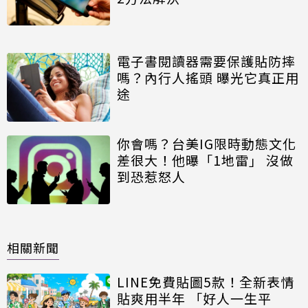
電子書閱讀器需要保護貼防摔
嗎？內行人搖頭 曝光它真正用
途
你會嗎？台美IG限時動態文化
差很大！他曝「1地雷」 沒做
到恐惹怒人
相關新聞
LINE免費貼圖5款！全新表情
貼爽用半年 「好人一生平