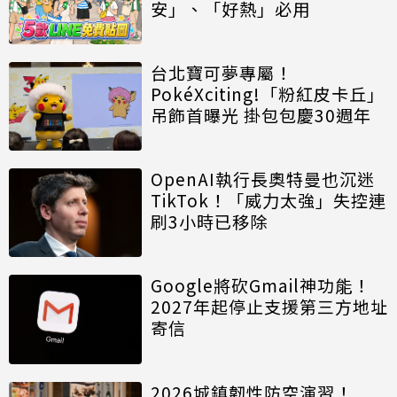
安」、「好熱」必用
台北寶可夢專屬！
PokéXciting!「粉紅皮卡丘」
吊飾首曝光 掛包包慶30週年
OpenAI執行長奧特曼也沉迷
TikTok！「威力太強」失控連
刷3小時已移除
Google將砍Gmail神功能！
2027年起停止支援第三方地址
寄信
2026城鎮韌性防空演習！