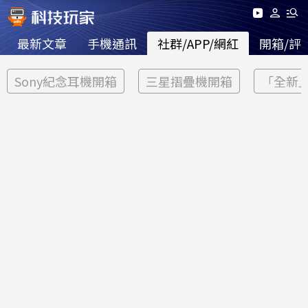
最新文章
手機通訊
社群/APP/網紅
開箱/評
Sony紀念耳機開箱
三星摺疊機開箱
「全新