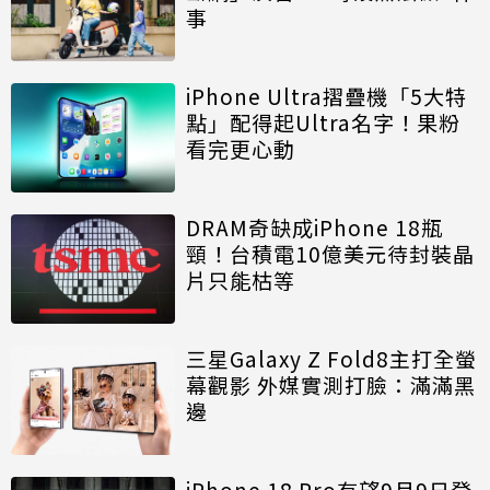
事
iPhone Ultra摺疊機「5大特
點」配得起Ultra名字！果粉
看完更心動
DRAM奇缺成iPhone 18瓶
頸！台積電10億美元待封裝晶
片只能枯等
三星Galaxy Z Fold8主打全螢
幕觀影 外媒實測打臉：滿滿黑
邊
iPhone 18 Pro有望9月9日登