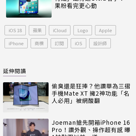
果粉看完更心動
iOS 18
蘋果
iCloud
Logo
Apple
iPhone
商標
訂閱
iOS
設計師
延伸閱讀
偷臭還是狂捧？他讚華為三摺
手機Mate XT 擁2神功能「名
人必用」被網酸翻
Joeman搶先開箱iPhone 16
Pro！讚外觀、操作超有感 曝