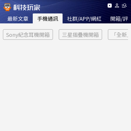
最新文章
手機通訊
社群/APP/網紅
開箱/評
Sony紀念耳機開箱
三星摺疊機開箱
「全新