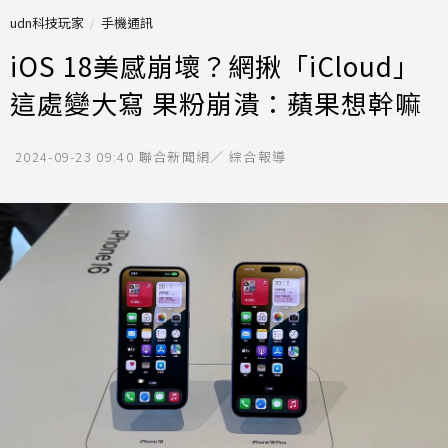
udn科技玩家
手機通訊
iOS 18美感崩壞？網揪「iCloud」
這處變大寫 果粉崩潰：蘋果想幹嘛
2024-09-23 09:40
聯合新聞網／ 綜合報導