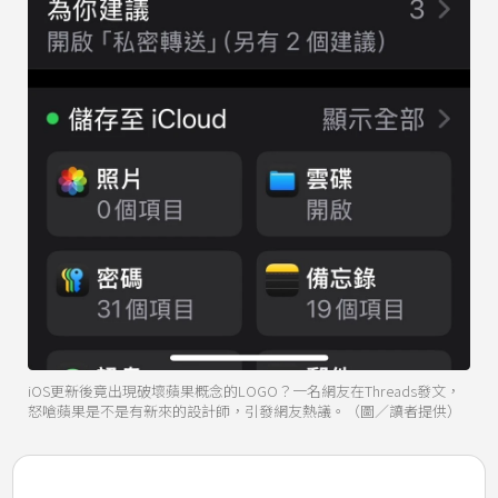
iOS更新後竟出現破壞蘋果概念的LOGO？一名網友在Threads發文，
怒嗆蘋果是不是有新來的設計師，引發網友熱議。（圖／讀者提供）