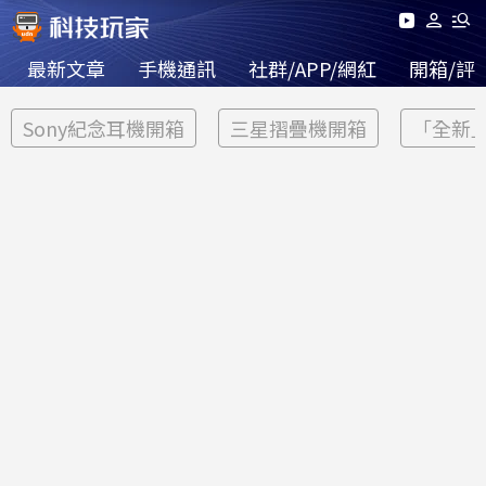
最新文章
手機通訊
社群/APP/網紅
開箱/評
Sony紀念耳機開箱
三星摺疊機開箱
「全新