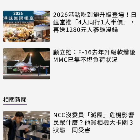
2026港點吃到飽升級登場！日
蘊堂推「4人同行1人半價」，
再送1280元人蔘雞湯鍋
顧立雄：F-16去年升級軟體後
MMC已無不堪負荷狀況
相關新聞
NCC沒委員「滅團」危機影響
民眾什麼？他買相機大卡關 3
狀態一同受害