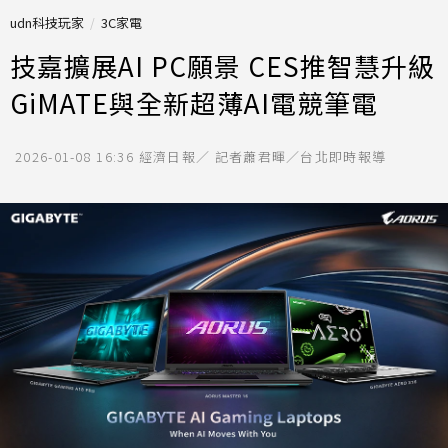
udn科技玩家
3C家電
技嘉擴展AI PC願景 CES推智慧升級
GiMATE與全新超薄AI電競筆電
2026-01-08 16:36
經濟日報／ 記者蕭君暉／台北即時報導