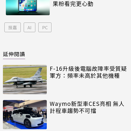
果粉看完更心動
技嘉
AI
PC
延伸閱讀
F-16升級後電腦故障率受質疑
軍方：頻率未高於其他機種
Waymo新型車CES亮相 無人
計程車趨勢不可擋