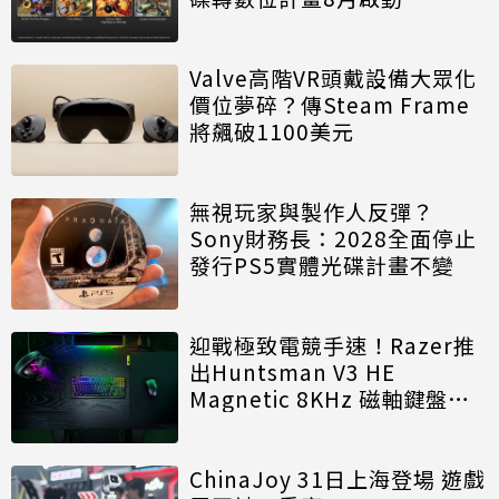
Valve高階VR頭戴設備大眾化
價位夢碎？傳Steam Frame
將飆破1100美元
無視玩家與製作人反彈？
Sony財務長：2028全面停止
發行PS5實體光碟計畫不變
迎戰極致電競手速！Razer推
出Huntsman V3 HE
Magnetic 8KHz 磁軸鍵盤效
能再進化
ChinaJoy 31日上海登場 遊戲