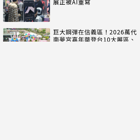
展正被AI重寫
巨大鋼彈在信義區！2026萬代
南夢宮嘉年華登台10大展區、
20人氣IP商品開搶
討論區
共有
0
則留言