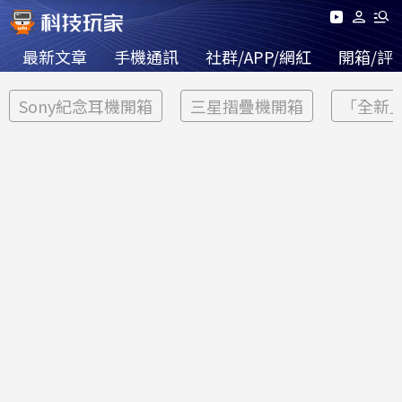
最新文章
手機通訊
社群/APP/網紅
開箱/評
Sony紀念耳機開箱
三星摺疊機開箱
「全新