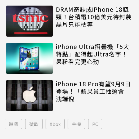
DRAM奇缺成iPhone 18瓶
頸！台積電10億美元待封裝
晶片只能枯等
iPhone Ultra摺疊機「5大
特點」配得起Ultra名字！
果粉看完更心動
iPhone 18 Pro有望9月9日
登場！「蘋果員工抽選會」
洩端倪
遊戲
微軟
Xbox
主機
PC