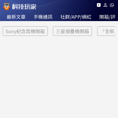
最新文章
手機通訊
社群/APP/網紅
開箱/評
Sony紀念耳機開箱
三星摺疊機開箱
「全新