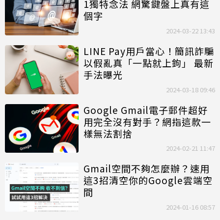
1獨特念法 網驚鍵盤上真有這
個字
2024-03-22 13:43
LINE Pay用戶當心！簡訊詐騙
以假亂真「一點就上鉤」 最新
手法曝光
2024-03-18 09:46
Google Gmail電子郵件超好
用完全沒有對手？網指這款一
樣無法割捨
2024-02-21 11:47
Gmail空間不夠怎麼辦？速用
這3招清空你的Google雲端空
間
2024-01-16 08:57