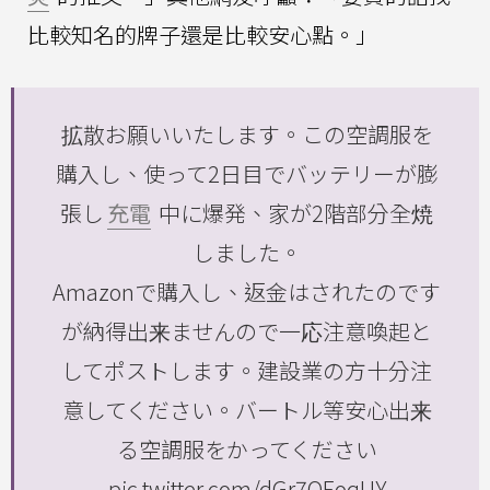
比較知名的牌子還是比較安心點。」
拡散お願いいたします。この空調服を
購入し、使って2日目でバッテリーが膨
張し
充電
中に爆発、家が2階部分全焼
しました。
Amazonで購入し、返金はされたのです
が納得出来ませんので一応注意喚起と
してポストします。建設業の方十分注
意してください。バートル等安心出来
る空調服をかってください
pic.twitter.com/dGr7OEoqUY