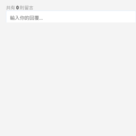
共有
0
則留言
規範
回覆
還沒有留言，成為第一個發言的人吧！
訂閱