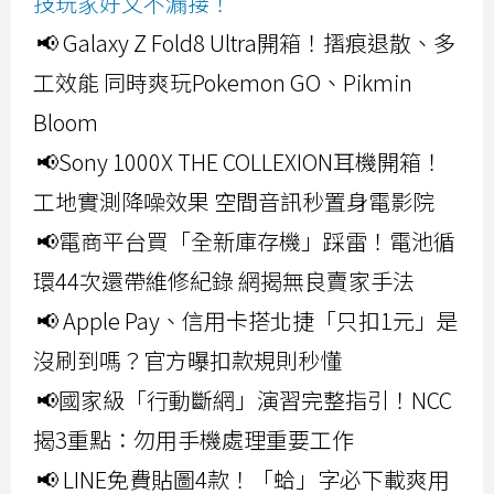
技玩家好文不漏接！
📢 Galaxy Z Fold8 Ultra開箱！摺痕退散、多
工效能 同時爽玩Pokemon GO、Pikmin
Bloom
📢Sony 1000X THE COLLEXION耳機開箱！
工地實測降噪效果 空間音訊秒置身電影院
📢電商平台買「全新庫存機」踩雷！電池循
環44次還帶維修紀錄 網揭無良賣家手法
📢 Apple Pay、信用卡搭北捷「只扣1元」是
沒刷到嗎？官方曝扣款規則秒懂
📢國家級「行動斷網」演習完整指引！NCC
揭3重點：勿用手機處理重要工作
📢 LINE免費貼圖4款！「蛤」字必下載爽用