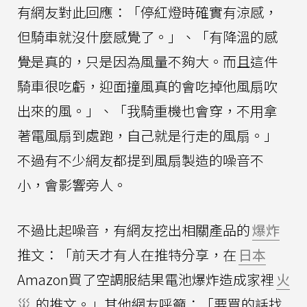
有網友對此回應：「停紅燈時確實有涼感，
但騎車就沒什麼感覺了。」、「有降溫的感
覺是真的，只是因為風量不夠大。而且這件
騎車很吃虧，迎面撞風真的會吃掉他風扇吹
出來的風。」、「我騎重機也會穿，不用拿
著電風扇到處跑，自己就是行走的風扇。」
不過有不少網友都提到風扇製造的噪音不
小，會影響旁人。
不過比起噪音，有網友挖出相關產品的
爆炸
推文：「前天才有人在推特分享，在
日本
Amazon買了空調服結果電池爆炸造成家裡
火
災
的推文。」其他網友呼籲：「要買的話找