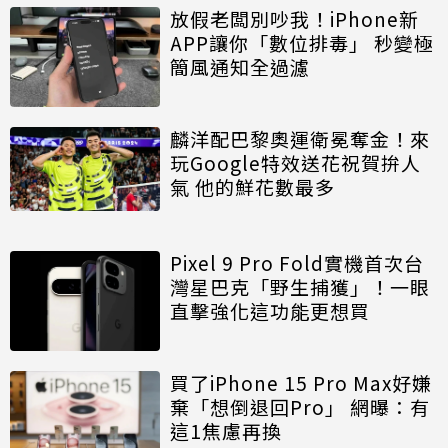
放假老闆別吵我！iPhone新
APP讓你「數位排毒」 秒變極
簡風通知全過濾
麟洋配巴黎奧運衛冕奪金！來
玩Google特效送花祝賀拚人
氣 他的鮮花數最多
Pixel 9 Pro Fold實機首次台
灣星巴克「野生捕獲」！一眼
直擊強化這功能更想買
買了iPhone 15 Pro Max好嫌
棄「想倒退回Pro」 網曝：有
這1焦慮再換