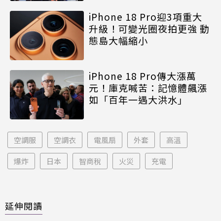
iPhone 18 Pro迎3項重大
升級！可變光圈夜拍更強 動
態島大幅縮小
iPhone 18 Pro傳大漲萬
元！庫克喊苦：記憶體飆漲
如「百年一遇大洪水」
空調服
空調衣
電風扇
外套
高溫
爆炸
日本
智商稅
火災
充電
延伸閱讀