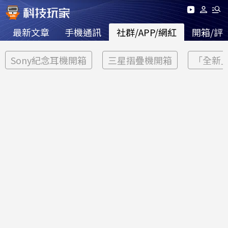
最新文章
手機通訊
社群/APP/網紅
開箱/評
Sony紀念耳機開箱
三星摺疊機開箱
「全新