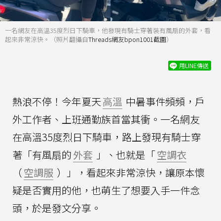
一名網友在高溫35度烈日下騎車，他發現有騎士穿著裝有風扇的外套，看
起來非常涼快。（照片翻攝自
Threads網友bpon1001截圖
）
用LINE傳送
熱浪不停！今年夏天
高溫
中暑事件頻頻，戶
外工作者、上班通勤族首當其衝。一名網友
在高溫35度烈日下騎車，路上發現有騎士穿
著「有風扇的
外套
」、也就是「
空調衣
（
空調服
）」，看起來非常涼快，讓原本懷
疑是否實用的他，也萌生了想要入手一件念
頭，於是發文分享。