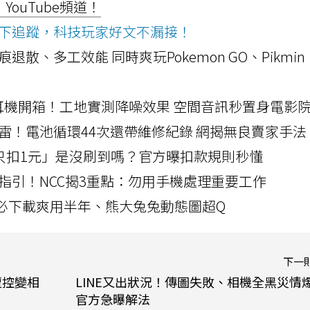
ouTube頻道！
ws按下追蹤，科技玩家好文不漏接！
a開箱！摺痕退散、多工效能 同時爽玩Pokemon GO、Pikmin
LLEXION耳機開箱！工地實測降噪效果 空間音訊秒置身電影
雷！電池循環44次還帶維修紀錄 網揭無良賣家手法
北捷「只扣1元」是沒刷到嗎？官方曝扣款規則秒懂
指引！NCC揭3重點：勿用手機處理重要工作
」字必下載爽用半年、熊大兔兔動態圖超Q
下一
遭控變相
LINE又出狀況！傳圖失敗、相機全黑災情
官方急曝解法