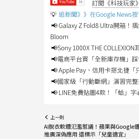
訂閱《科技玩家》Y
💡
追新聞》》在Google Ne
📢 Galaxy Z Fold8 Ultr
Bloom
📢Sony 1000X THE CO
📢電商平台買「全新庫存機」踩
📢 Apple Pay、信用卡搭
📢國家級「行動斷網」演習完整
📢 LINE免費貼圖4款！「蛤
上一則
AI脫衣軟體氾濫惹議！蘋果與Google
推廣深偽應用 還標示「兒童適宜」