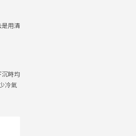
法是用清
下沉時均
少冷氣