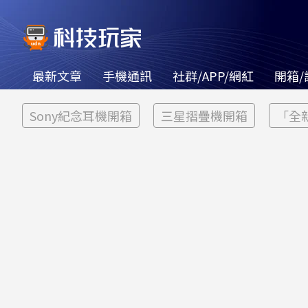
最新文章
手機通訊
社群/APP/網紅
開箱/
Sony紀念耳機開箱
三星摺疊機開箱
「全