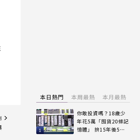
院
本日熱門
本周最熱
本月最熱
你敢投資嗎？18歲少
則
年花5萬「囤貨20條記
爆
憶體」 拚15年後5倍
賣出