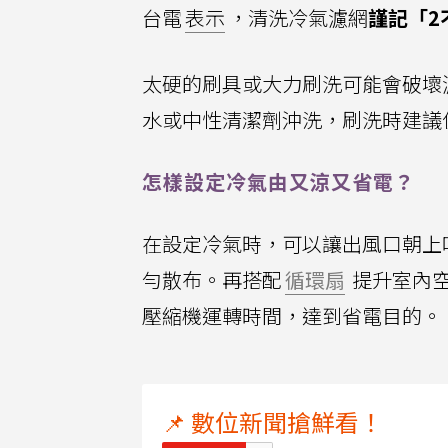
台電
表示
，清洗冷氣濾網
謹記「2
太硬的刷具或大力刷洗可能會破壞
水或中性清潔劑沖洗，刷洗時建議
怎樣設定冷氣由又涼又省電？
在設定冷氣時，可以讓出風口朝上
勻散布。再搭配
循環扇
提升室內
壓縮機運轉時間，達到省電目的。
📌 數位新聞搶鮮看！