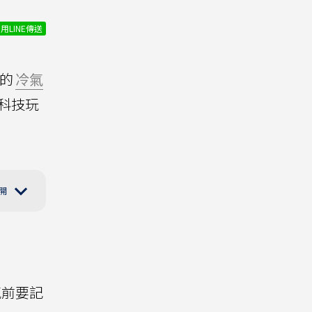
用LINE傳送
的
冷氣
科技玩
氣前要記