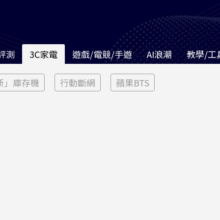
評測
3C家電
遊戲/電競/手遊
AI浪潮
教學/工
新」庫存機
行動斷網
蘋果BTS