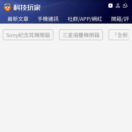
最新文章
手機通訊
社群/APP/網紅
開箱/評
Sony紀念耳機開箱
三星摺疊機開箱
「全新