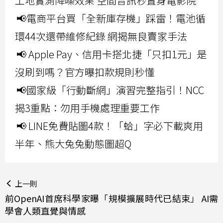
工地實測降噪效果 空間音訊秒置身電影院
📢電商平台買「全新庫存機」踩雷！電池循
環44次還帶維修紀錄 網揭無良賣家手法
📢 Apple Pay、信用卡搭北捷「只扣1元」是
沒刷到嗎？官方曝扣款規則秒懂
📢國家級「行動斷網」演習完整指引！NCC
揭3重點：勿用手機處理重要工作
📢 LINE免費貼圖4款！「蛤」字必下載爽用
半年、熊大兔兔動態圖超Q
上一則
前OpenAI首席科學家曝「規模擴展時代已結束」 AI需
學會人類直覺與情感