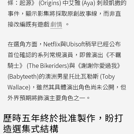
條：起源》 (Origins) 中艾雅 (Aya) 刺殺凱撒的
事件，顯示影集將採取原創故事線，而非直
接改編既有遊戲
劇情
。
在選角方面，Netflix與Ubisoft稍早已經公布
首位確認的系列常規演員，即曾演出《不羈
騎士》 (The Bikeriders)與《謝謝你愛過我》
(Babyteeth)的澳洲男星托比瓦勒斯 (Toby
Wallace)，雖然其具體演出角色尚未公開，但
外界預期將飾演主要角色之一。
歷時五年終於批准製作，盼打
造選集式結構