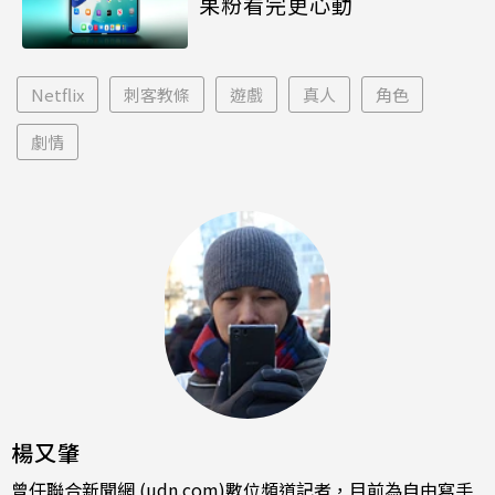
果粉看完更心動
Netflix
刺客教條
遊戲
真人
角色
劇情
楊又肇
曾任聯合新聞網 (udn.com)數位頻道記者，目前為自由寫手