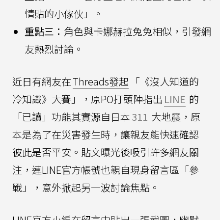
情貼的小傢伙」。
重點三：
角色與卡娜赫拉兔兔相似，引發網
友熱烈討論。
近日有網友在
Threads發起
「《沒人知道的
冷知識》大賽」，原PO打頭陣指出
LINE
的
「已讀」功能其實源自日本
311
大地震，原
本是為了在災害發生時，讓親友能快速確認
彼此是否平安。貼文曝光後吸引許多網友關
注，連LINE官方帳號也親自現身留言區「參
戰」，意外掀起另一波討論焦點。
LINE官方小編在留言中貼出一張截圖，幽默