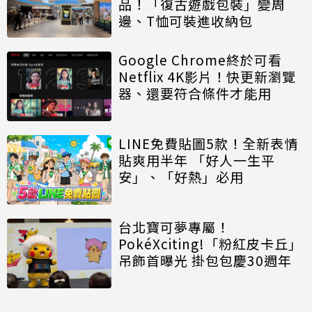
品！「復古遊戲包裝」變周
邊、T恤可裝進收納包
Google Chrome終於可看
Netflix 4K影片！快更新瀏覽
器、還要符合條件才能用
LINE免費貼圖5款！全新表情
貼爽用半年 「好人一生平
安」、「好熱」必用
台北寶可夢專屬！
PokéXciting!「粉紅皮卡丘」
吊飾首曝光 掛包包慶30週年