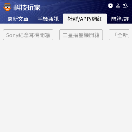
最新文章
手機通訊
社群/APP/網紅
開箱/評
Sony紀念耳機開箱
三星摺疊機開箱
「全新