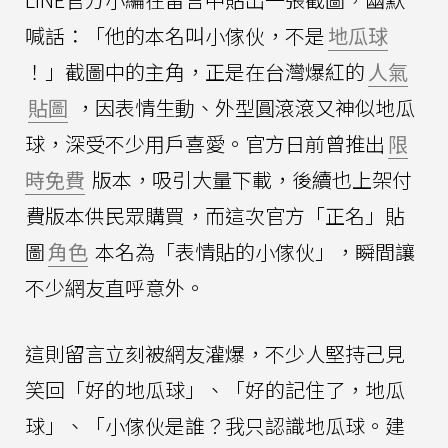
喊話：「他的本名叫小傢伙，不是
地瓜球
！」截圖中的主角，正是在台灣爆紅的
人氣
貼圖
，因表情生動、外型圓滾滾又神似地瓜
球，深受不少用戶喜愛。官方日前曾推出
限
時免費
版本，吸引大量下載，後續也上架付
費版本供民眾購買，而這次官方「正名」貼
圖
角色
本名為「表情貼的小傢伙」，瞬間讓
不少網友直呼意外。
這則留言立刻被網友灌爆，不少人堅持己見
笑回「好的地瓜球」、「好的記住了，地瓜
球」、「小傢伙是誰？我只認識地瓜球。建