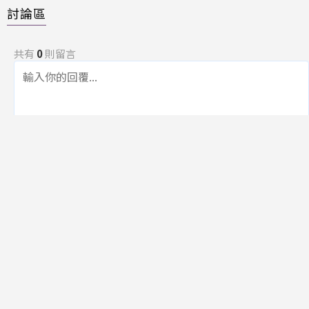
討論區
共有
0
則留言
規範
回覆
還沒有留言，成為第一個發言的人吧！