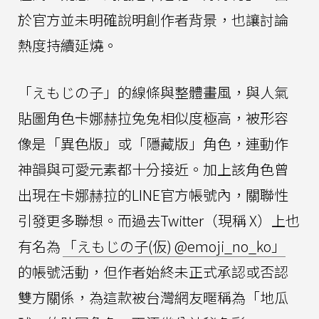
於官方並未明確說明創作者背景，也讓討論
熱度持續延燒。
「えもじの子」的線條與整體畫風，與人氣
貼圖角色卡娜赫拉兔兔相似度極高，被形容
像是「異色版」或「隱藏版」角色，連動作
神韻與可愛元素都十分接近。加上該角色曾
出現在卡娜赫拉的LINE官方帳號內，關聯性
引發更多聯想。而過去Twitter（現稱 X）上也
有名為
「えもじの子(仮) @emoji_no_ko」
的帳號活動，但作者始終未正式承認或否認
雙方關係，為這款被台灣網友暱稱為「地瓜