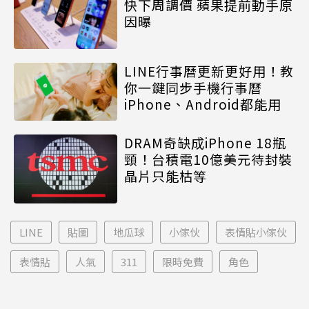
快下周調價 蘋果提前動手原
因曝
LINE行事曆更新更好用！教
你一鍵同步手機行事曆
iPhone、Android都能用
DRAM奇缺成iPhone 18瓶
頸！台積電10億美元待封裝
晶片只能枯等
LINE
貼圖
地瓜球
小傢伙
表情貼小傢伙
表情貼
人氣
311
限時免費
角色