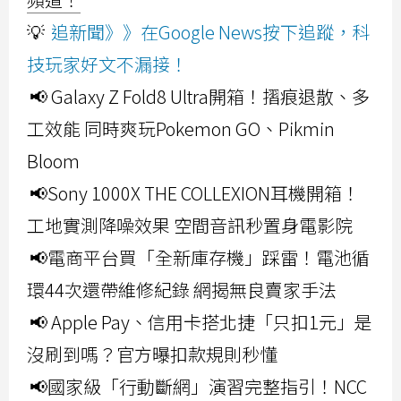
💡
追新聞》》在Google News按下追蹤，科
技玩家好文不漏接！
📢 Galaxy Z Fold8 Ultra開箱！摺痕退散、多
工效能 同時爽玩Pokemon GO、Pikmin
Bloom
📢Sony 1000X THE COLLEXION耳機開箱！
工地實測降噪效果 空間音訊秒置身電影院
📢電商平台買「全新庫存機」踩雷！電池循
環44次還帶維修紀錄 網揭無良賣家手法
📢 Apple Pay、信用卡搭北捷「只扣1元」是
沒刷到嗎？官方曝扣款規則秒懂
📢國家級「行動斷網」演習完整指引！NCC