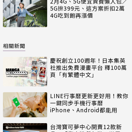
2月4G、5G便宜資費懶人包／
5G拚399元、這方案折扣2萬
4G吃到飽再漲價
相關新聞
慶祝創立100週年！日本集英
社推出免費漫畫平台 釋100萬
頁「有繁體中文」
LINE行事曆更新更好用！教你
一鍵同步手機行事曆
iPhone、Android都能用
台灣寶可夢中心開賣12款新