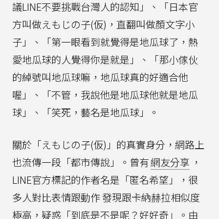
議LINE不要挑戰台灣人的認知」、「日本官
方叫做えもじの子(仮)，直翻叫做顏文字小
子」、「第一眼看到就覺得是地瓜球了，熱
愛地瓜球的人覺得你是就是」、「那小傢伙
的綽號叫地瓜球嘛，地瓜球真的好適合他
喔」、「不管，我說他是地瓜球他就是地瓜
球」、「笑死，藝名是地瓜球」。
關於「えもじの子(仮)」的真實身分，網路上
也流傳一段「都市傳說」。曾有
網友分享
，
LINE官方標記的作者名是「匿名希望」，很
多人對比表情跟動作 發現跟卡納赫拉相似度
極高，疑惑「到底是不是呢？好好奇」。由