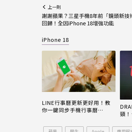
上一則
謝謝蘋果？三星手機8年前「鏡頭新技
回歸！全因iPhone 18增強功能
iPhone 18
LINE行事曆更新更好用！教
DRA
你一鍵同步手機行事曆
頸！
iPhone、Android都能用
片只
蘋果
學生
Apple
應用程