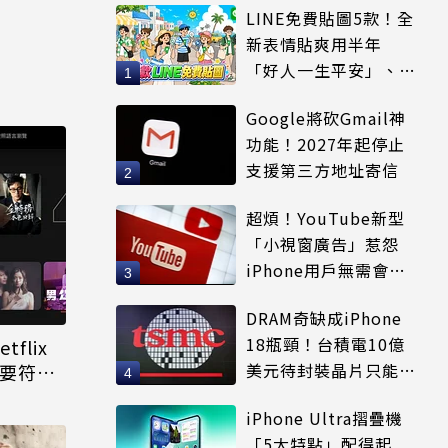
LINE免費貼圖5款！全
新表情貼爽用半年
「好人一生平安」、
「好熱」必用
Google將砍Gmail神
功能！2027年起停止
支援第三方地址寄信
超煩！YouTube新型
「小視窗廣告」惹怨
iPhone用戶無需會員
輕鬆解決
DRAM奇缺成iPhone
18瓶頸！台積電10億
tflix
美元待封裝晶片只能枯
還要符合
等
iPhone Ultra摺疊機
「5大特點」配得起