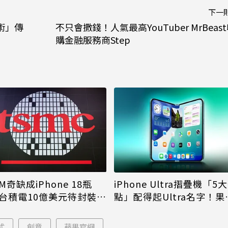
下一
術」傳
不只會撒錢！人氣最高YouTuber MrBeas
購金融服務商Step
M奇缺成iPhone 18瓶
iPhone Ultra摺疊機「5
台積電10億美元待封裝晶
點」配得起Ultra名字！果
能枯等
看完更心動
式
創意
蘋果官網