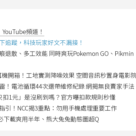
ouTube頻道！
ws按下追蹤，科技玩家好文不漏接！
a開箱！摺痕退散、多工效能 同時爽玩Pokemon GO、Pikmin
LLEXION耳機開箱！工地實測降噪效果 空間音訊秒置身電影
雷！電池循環44次還帶維修紀錄 網揭無良賣家手法
北捷「只扣1元」是沒刷到嗎？官方曝扣款規則秒懂
指引！NCC揭3重點：勿用手機處理重要工作
」字必下載爽用半年、熊大兔兔動態圖超Q