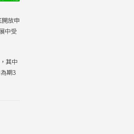
底開放申
展中受
生，其中
加為期3