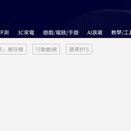
評測
3C家電
遊戲/電競/手遊
AI浪潮
教學/工
新」庫存機
行動斷網
蘋果BTS