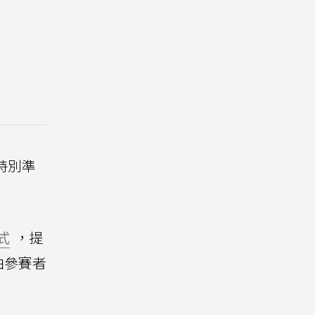
果特別準
式
，提
須由參賽者