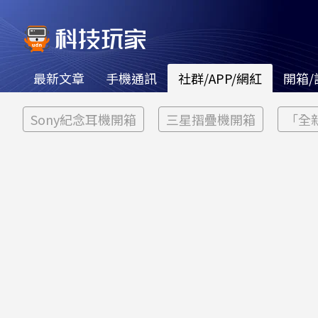
最新文章
手機通訊
社群/APP/網紅
開箱/
Sony紀念耳機開箱
三星摺疊機開箱
「全