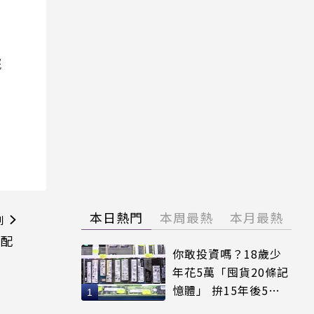
院
本日熱門
本周最熱
本月最熱
則
I配
你敢投資嗎？18歲少
年花5萬「囤貨20條記
憶體」 拚15年後5倍
賣出