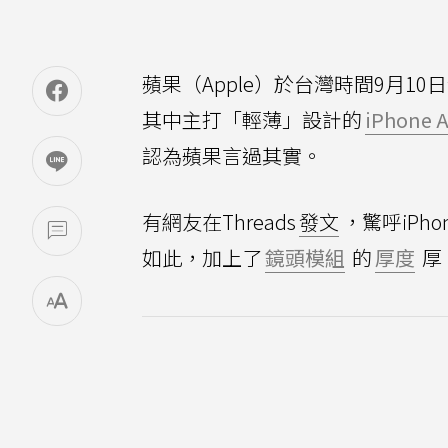
蘋果（Apple）於台灣時間9月10
其中主打「輕薄」設計的
iPhone A
認為蘋果言過其實。
有網友在Threads
發文
，驚呼iPhon
如此，加上了
鏡頭模組
的
厚度
厚，