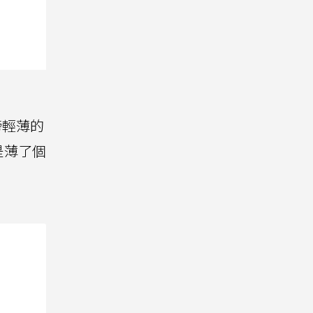
榜輕薄的
是薄了個