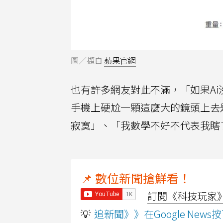
圖／擷自
蘋果官網
也有許多網友對此不滿，「如果A
手機上硬尬一顆這麼大的鏡頭上去
寂寞」、「我數學不好不代表我瞎
📌 數位新聞搶鮮看！
訂閱《科技玩家》Y
💡
追新聞》》在Google Ne