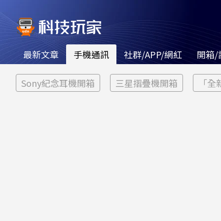
最新文章
手機通訊
社群/APP/網紅
開箱/
Sony紀念耳機開箱
三星摺疊機開箱
「全