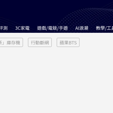
評測
3C家電
遊戲/電競/手遊
AI浪潮
教學/工
新」庫存機
行動斷網
蘋果BTS