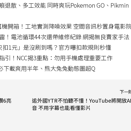
a開箱！摺痕退散、多工效能 同時爽玩Pokemon GO、Pikmin
LLEXION耳機開箱！工地實測降噪效果 空間音訊秒置身電影
雷！電池循環44次還帶維修紀錄 網揭無良賣家手法
北捷「只扣1元」是沒刷到嗎？官方曝扣款規則秒懂
指引！NCC揭3重點：勿用手機處理重要工作
」字必下載爽用半年、熊大兔兔動態圖超Q
下一
讚6亮
追外國YTR不怕聽不懂！YouTube將開放A
音 不用字幕也能看懂影片