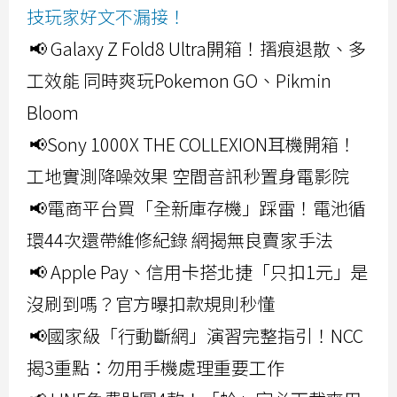
技玩家好文不漏接！
📢 Galaxy Z Fold8 Ultra開箱！摺痕退散、多
工效能 同時爽玩Pokemon GO、Pikmin
Bloom
📢Sony 1000X THE COLLEXION耳機開箱！
工地實測降噪效果 空間音訊秒置身電影院
📢電商平台買「全新庫存機」踩雷！電池循
環44次還帶維修紀錄 網揭無良賣家手法
📢 Apple Pay、信用卡搭北捷「只扣1元」是
沒刷到嗎？官方曝扣款規則秒懂
📢國家級「行動斷網」演習完整指引！NCC
揭3重點：勿用手機處理重要工作