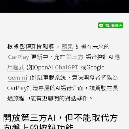
用LINE傳送
根據
彭博新聞報導
，
蘋果
計畫在未來的
CarPlay
更新中，允許
第三方
語音控制AI
應
用程式
(如OpenAI
ChatGPT
或Google
Gemini
)進駐車載系統。意味開發者將能為
CarPlay打造專屬的AI語音介面，讓駕駛在長
途旅程中能有更聰明的對話夥伴。
開放第三方AI，但不能取代方
向盤上的按鈕功能