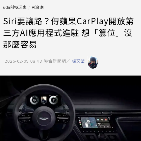
udn科技玩家
AI浪潮
Siri要讓路？傳蘋果CarPlay開放第
三方AI應用程式進駐 想「篡位」沒
那麼容易
2026-02-09 08:48
聯合新聞網／
楊又肇