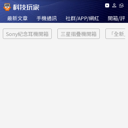
最新文章
手機通訊
社群/APP/網紅
開箱/評
Sony紀念耳機開箱
三星摺疊機開箱
「全新