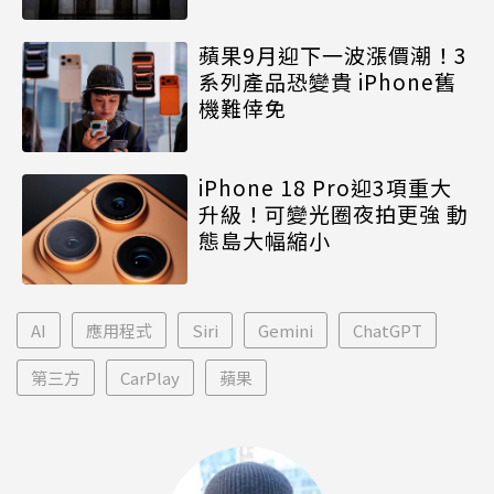
蘋果9月迎下一波漲價潮！3
系列產品恐變貴 iPhone舊
機難倖免
iPhone 18 Pro迎3項重大
升級！可變光圈夜拍更強 動
態島大幅縮小
AI
應用程式
Siri
Gemini
ChatGPT
第三方
CarPlay
蘋果