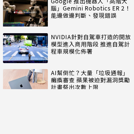
Google 推出機器人「高階大
腦」Gemini Robotics ER 2！
能邊做邊判斷、發現錯誤
NVIDIA針對自駕車打造的開放
模型進入商用階段 推進自駕計
程車規模化佈署
AI幫倒忙？大量「垃圾通報」
癱瘓審查 蘋果被迫對漏洞獎勵
計畫祭出次數上限
討論區
共有
0
則留言