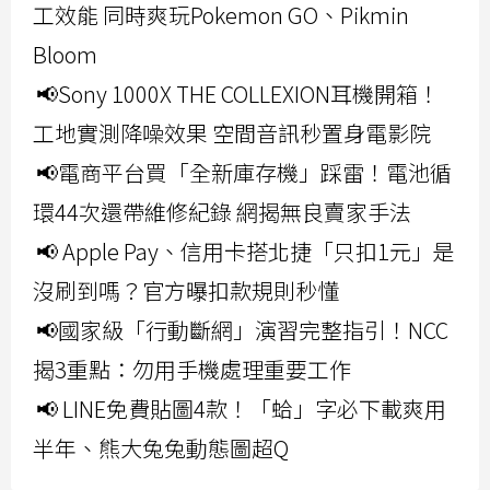
工效能 同時爽玩Pokemon GO、Pikmin
Bloom
📢Sony 1000X THE COLLEXION耳機開箱！
工地實測降噪效果 空間音訊秒置身電影院
📢電商平台買「全新庫存機」踩雷！電池循
環44次還帶維修紀錄 網揭無良賣家手法
📢 Apple Pay、信用卡搭北捷「只扣1元」是
沒刷到嗎？官方曝扣款規則秒懂
📢國家級「行動斷網」演習完整指引！NCC
揭3重點：勿用手機處理重要工作
📢 LINE免費貼圖4款！「蛤」字必下載爽用
半年、熊大兔兔動態圖超Q