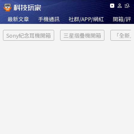
最新文章
手機通訊
社群/APP/網紅
開箱/評
Sony紀念耳機開箱
三星摺疊機開箱
「全新