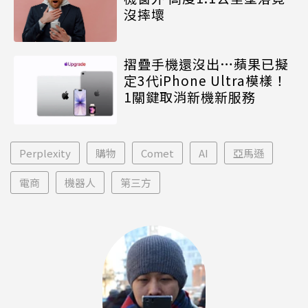
沒摔壞
摺疊手機還沒出…蘋果已擬
定3代iPhone Ultra模樣！
1關鍵取消新機新服務
Perplexity
購物
Comet
AI
亞馬遜
電商
機器人
第三方