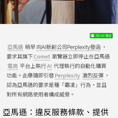
用LINE傳送
亞馬遜
稍早
向AI新創公司Perplexity發函
，
要求其旗下
Comet
瀏覽器立即停止在亞馬遜
電商
平台上執行
AI
代理執行的自動化購買
功能。此舉隨即引發
Perplexity
激烈反彈
，
認為亞馬遜的要求是種「霸凌」行為，並且
對所有網路使用者構成威脅。
亞馬遜：違反服務條款、提供