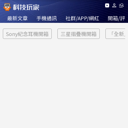
最新文章
手機通訊
社群/APP/網紅
開箱/評
Sony紀念耳機開箱
三星摺疊機開箱
「全新