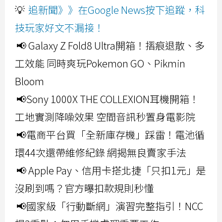
💡
追新聞》》在Google News按下追蹤，科
技玩家好文不漏接！
📢 Galaxy Z Fold8 Ultra開箱！摺痕退散、多
工效能 同時爽玩Pokemon GO、Pikmin
Bloom
📢Sony 1000X THE COLLEXION耳機開箱！
工地實測降噪效果 空間音訊秒置身電影院
📢電商平台買「全新庫存機」踩雷！電池循
環44次還帶維修紀錄 網揭無良賣家手法
📢 Apple Pay、信用卡搭北捷「只扣1元」是
沒刷到嗎？官方曝扣款規則秒懂
📢國家級「行動斷網」演習完整指引！NCC