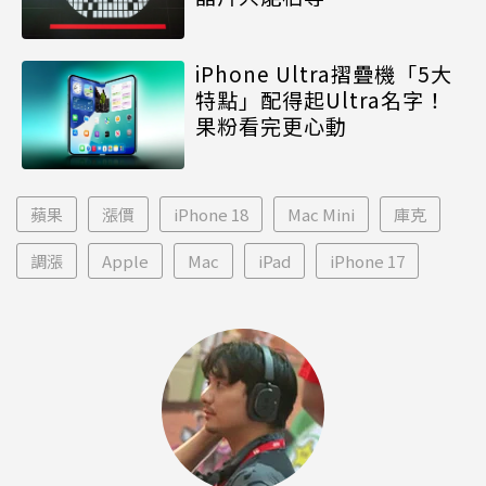
iPhone Ultra摺疊機「5大
特點」配得起Ultra名字！
果粉看完更心動
蘋果
漲價
iPhone 18
Mac Mini
庫克
調漲
Apple
Mac
iPad
iPhone 17