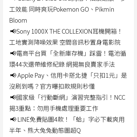
工效能 同時爽玩Pokemon GO、Pikmin
Bloom
📢Sony 1000X THE COLLEXION耳機開箱！
工地實測降噪效果 空間音訊秒置身電影院
📢電商平台買「全新庫存機」踩雷！電池循
環44次還帶維修紀錄 網揭無良賣家手法
📢 Apple Pay、信用卡搭北捷「只扣1元」是
沒刷到嗎？官方曝扣款規則秒懂
📢國家級「行動斷網」演習完整指引！NCC
揭3重點：勿用手機處理重要工作
📢 LINE免費貼圖4款！「蛤」字必下載爽用
半年、熊大兔兔動態圖超Q