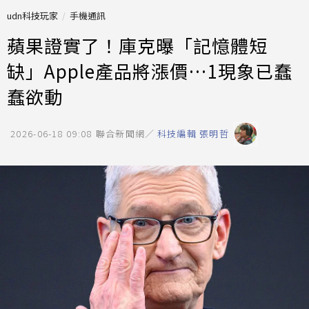
udn科技玩家
手機通訊
蘋果證實了！庫克曝「記憶體短
缺」Apple產品將漲價…1現象已蠢
蠢欲動
2026-06-18 09:08
聯合新聞網／
科技編輯 張明哲