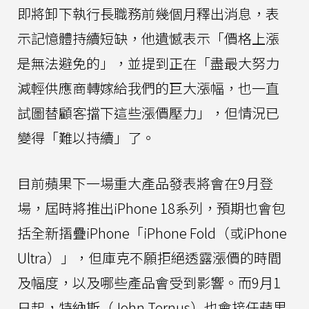
即將卸下執行長職務前幾個月釋出消息，表
示記憶體持續短缺，他遺憾表示「價格上漲
是無法避免的」，並提到正在「盡最大努力
減輕供應商轉嫁給我們的巨大漲幅，也一直
試圖替顧客擋下這些漲價壓力」，但情況已
變得「難以持續」了。
目前蘋果下一場重大產品發表將會在9月登
場，屆時將推出iPhone 18系列，預期也會包
括全新摺疊iPhone「iPhone Fold（或iPhone
Ultra）」，但庫克不願拒絕透露漲價的時間
及幅度，以及哪些產品會受到影響。而9月1
日起，特納斯（John Ternus）也會接任蘋果