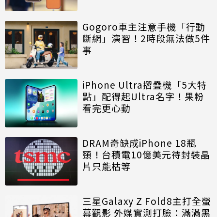
Gogoro車主注意手機「行動
斷網」演習！2時段無法做5件
事
iPhone Ultra摺疊機「5大特
點」配得起Ultra名字！果粉
看完更心動
DRAM奇缺成iPhone 18瓶
頸！台積電10億美元待封裝晶
片只能枯等
三星Galaxy Z Fold8主打全螢
幕觀影 外媒實測打臉：滿滿黑