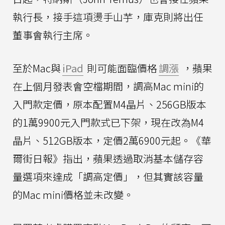
執行長，接手這項燙手山芋，庫克則將出任
董事會執行主席。
至於Mac與
iPad
則可能面臨價格
調漲
，蘋果
在上個月發表會空檔期間，調高Mac mini的
入門款定價，原本配置M4晶片、256GB版本
的1萬9900元入門款式已下架，現在改為M4
晶片、512GB版本，定價2萬6900元起。《華
爾街日報》指出，蘋果透過取消基本儲存容
量選項來達成「調高定價」，但其實該容量
的Mac mini價格並未改變。