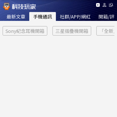
最新文章
手機通訊
社群/APP/網紅
開箱/評
Sony紀念耳機開箱
三星摺疊機開箱
「全新