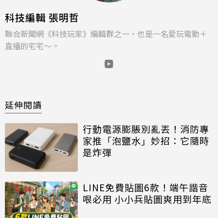
科技編輯 張明哲
聯合新聞網《科技玩家》編輯群之一，也是一名愛玩電動＋
直播的宅宅～。
延伸閱讀
行動電源膨脹別亂丟！消防專
家推「泡鹽水」妙招：它隨時
是炸彈
LINE免費貼圖6款！端午諧音
哏必用 小小兵貼圖爽用到年底