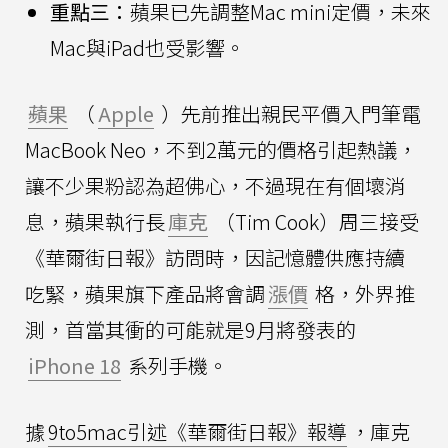
重點三：
蘋果已先調整Mac mini定價，未來
Mac與iPad也受影響。
蘋果
（
Apple
）先前推出親民平價入門筆電
MacBook Neo，不到2萬元的價格引起熱議，
讓不少果粉認為超佛心，不過現在有個壞消
息，蘋果執行長
庫克
（Tim Cook）周三接受
《華爾街日報》訪問時，因記憶體供應持續
吃緊，蘋果旗下產品將會調
漲價
格，外界推
測，首當其衝的可能就是9月將發表的
iPhone 18
系列手機。
據
9to5mac引述《華爾街日報》報導
，庫克