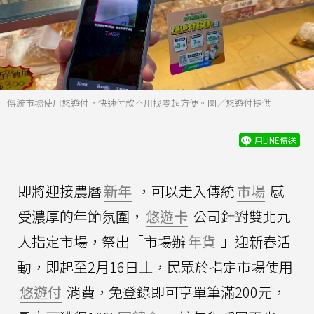
傳統市場使用悠遊付，快速付款不用找零超方便。圖／悠遊付提供
用LINE傳送
即將迎接農曆
新年
，可以走入傳統
市場
感
受濃厚的年節氛圍，
悠遊卡
公司針對雙北九
大指定市場，祭出「市場辦
年貨
」迎新春活
動，即起至2月16日止，民眾於指定市場使用
悠遊付
消費，免登錄即可享單筆滿200元，