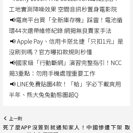
工地實測降噪效果 空間音訊秒置身電影院
📢電商平台買「全新庫存機」踩雷！電池循
環44次還帶維修紀錄 網揭無良賣家手法
📢 Apple Pay、信用卡搭北捷「只扣1元」是
沒刷到嗎？官方曝扣款規則秒懂
📢國家級「行動斷網」演習完整指引！NCC
揭3重點：勿用手機處理重要工作
📢 LINE免費貼圖4款！「蛤」字必下載爽用
半年、熊大兔兔動態圖超Q
上一則
死了麼APP沒簽到就通知家人！中國慘遭下架 取