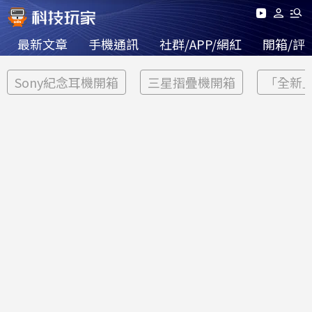
最新文章
手機通訊
社群/APP/網紅
開箱/評
Sony紀念耳機開箱
三星摺疊機開箱
「全新