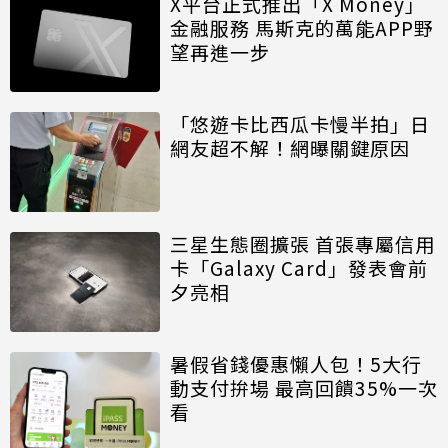
X平台正式推出「X Money」
金融服務 馬斯克的萬能APP野
望再進一步
「悠遊卡比西瓜卡慢半拍」日
網友超不解！網曝關鍵原因
三星生態圈擴張 首張專屬信用
卡「Galaxy Card」發表會前
夕亮相
暑假省錢優惠懶人包！5大行
動支付拚場 最高回饋35%一次
看