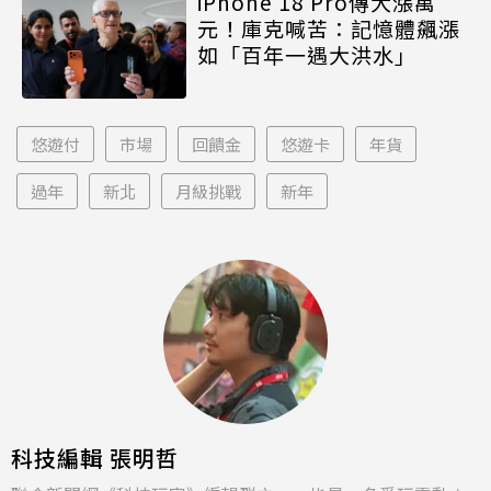
iPhone 18 Pro傳大漲萬
元！庫克喊苦：記憶體飆漲
如「百年一遇大洪水」
悠遊付
市場
回饋金
悠遊卡
年貨
過年
新北
月級挑戰
新年
科技編輯 張明哲