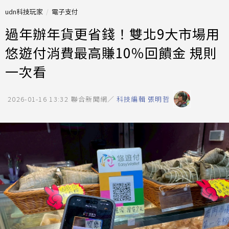
udn科技玩家
電子支付
過年辦年貨更省錢！雙北9大市場用
悠遊付消費最高賺10％回饋金 規則
一次看
2026-01-16 13:32
聯合新聞網／
科技編輯 張明哲