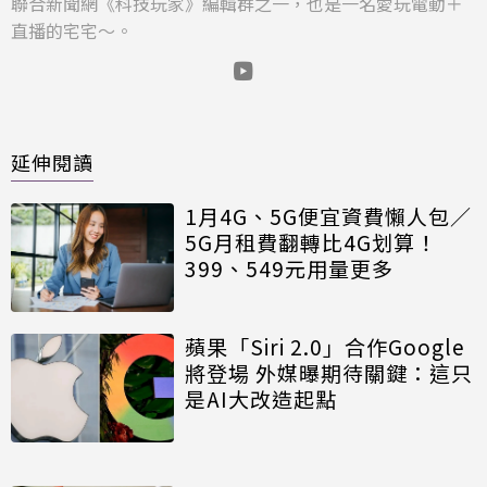
聯合新聞網《科技玩家》編輯群之一，也是一名愛玩電動＋
直播的宅宅～。
延伸閱讀
1月4G、5G便宜資費懶人包／
5G月租費翻轉比4G划算！
399、549元用量更多
蘋果「Siri 2.0」合作Google
將登場 外媒曝期待關鍵：這只
是AI大改造起點