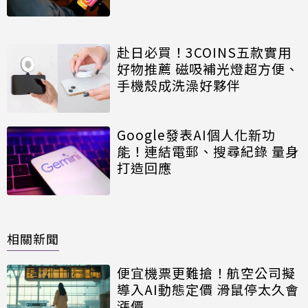
赴日必買！3COINS五款實用
好物推薦 磁吸補光燈超方便、
手機殼成洗澡好夥伴
Google發表AI個人化新功
能！連結電郵、搜尋紀錄 量身
打造回應
相關新聞
便宜機票更難搶！航空公司擬
導入AI動態定價 滑鼠停太久會
漲價