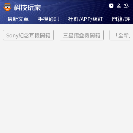
最新文章
手機通訊
社群/APP/網紅
開箱/評
Sony紀念耳機開箱
三星摺疊機開箱
「全新