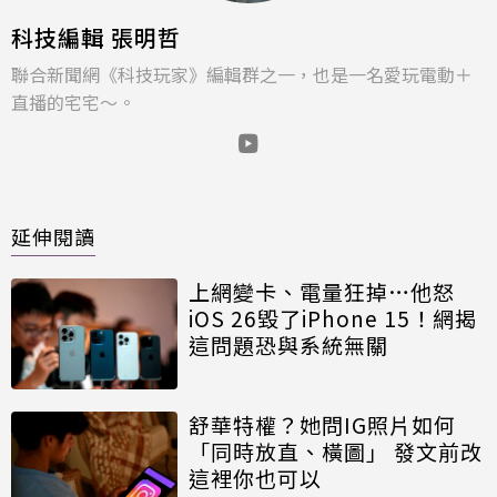
科技編輯 張明哲
聯合新聞網《科技玩家》編輯群之一，也是一名愛玩電動＋
直播的宅宅～。
延伸閱讀
上網變卡、電量狂掉…他怒
iOS 26毀了iPhone 15！網揭
這問題恐與系統無關
舒華特權？她問IG照片如何
「同時放直、橫圖」 發文前改
這裡你也可以