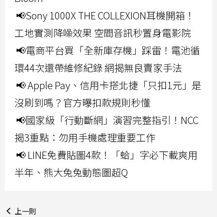
📢Sony 1000X THE COLLEXION耳機開箱！
工地實測降噪效果 空間音訊秒置身電影院
📢電商平台買「全新庫存機」踩雷！電池循
環44次還帶維修紀錄 網揭無良賣家手法
📢 Apple Pay、信用卡搭北捷「只扣1元」是
沒刷到嗎？官方曝扣款規則秒懂
📢國家級「行動斷網」演習完整指引！NCC
揭3重點：勿用手機處理重要工作
📢 LINE免費貼圖4款！「蛤」字必下載爽用
半年、熊大兔兔動態圖超Q
上一則